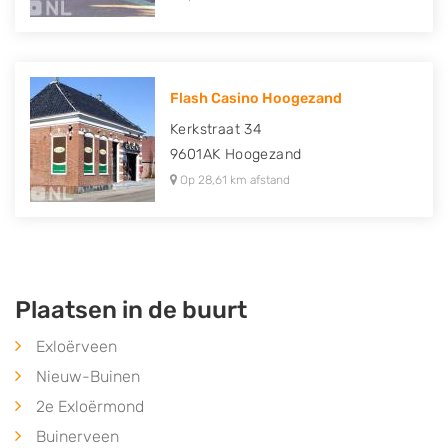
Flash Casino Hoogezand
Kerkstraat 34
9601AK
Hoogezand
Op 28,61 km afstand
Plaatsen in de buurt
Exloërveen
Nieuw-Buinen
2e Exloërmond
Buinerveen