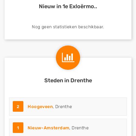
Nieuw in 1e Exloërmo..
Nog geen statistieken beschikbaar.
Steden in Drenthe
2
Hoogeveen
, Drenthe
1
Nieuw-Amsterdam
, Drenthe