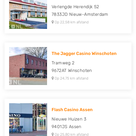
Verlengde Herendijk 52
7833JD
Nieuw-Amsterdam
Op 22,58 km afstand
The Jagger Casino Winschoten
Tramweg 2
9672AT
Winschoten
Op 24,75 km afstand
Flash Casino Assen
Nieuwe Huizen 3
9401JS
Assen
Op 25,80 km afstand