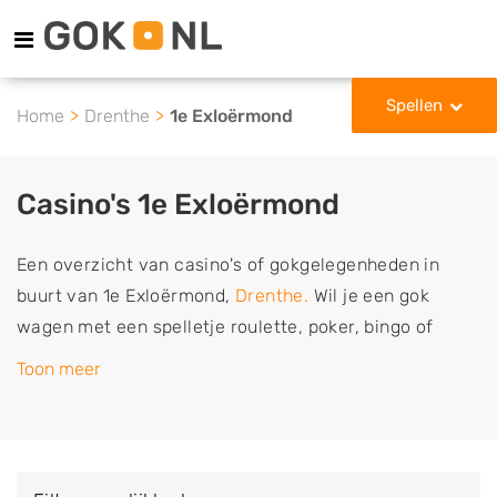
Spellen
Home
Drenthe
1e Exloërmond
Casino's 1e Exloërmond
Een overzicht van casino's of gokgelegenheden in
buurt van 1e Exloërmond,
Drenthe.
Wil je een gok
wagen met een spelletje roulette, poker, bingo of
blackjack of een poging doen om de jackpot van
Toon meer
gokkasten, gokautomaten en fruitmachines te
winnen? Kies dan een casino of gokhal in jouw buurt
uit. Wil je een specifiek spel spelen? Dan kun je de
casino's filteren door het door jou gewenste gokspel