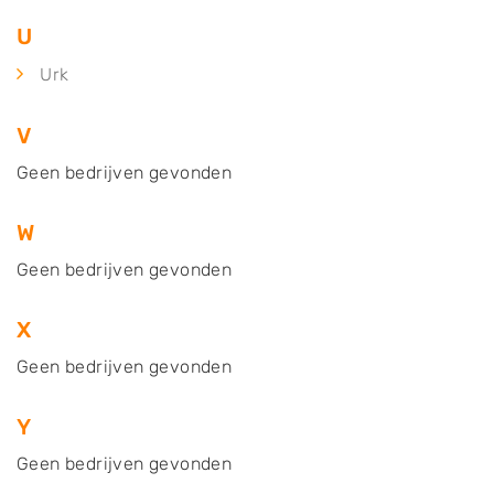
U
Urk
V
Geen bedrijven gevonden
W
Geen bedrijven gevonden
X
Geen bedrijven gevonden
Y
Geen bedrijven gevonden