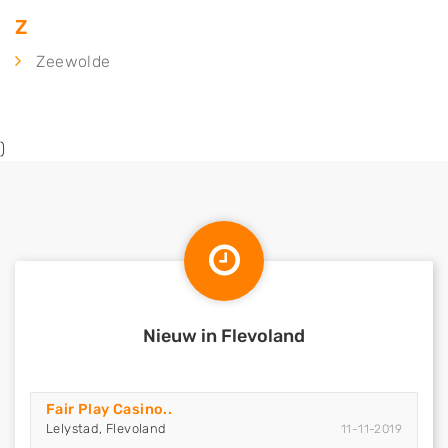
Z
Zeewolde
)
Nieuw in Flevoland
Fair Play Casino..
Lelystad, Flevoland
11-11-2019