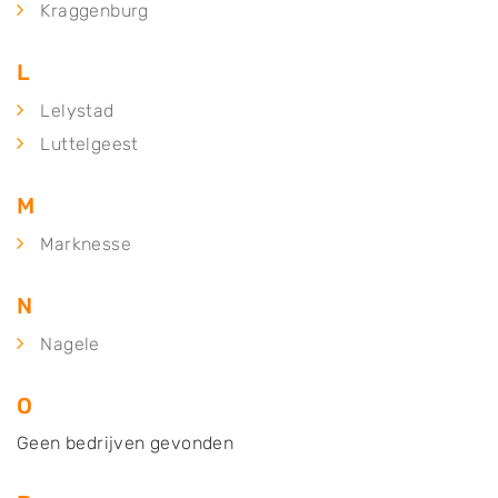
Kraggenburg
L
Lelystad
Luttelgeest
M
Marknesse
N
Nagele
O
Geen bedrijven gevonden