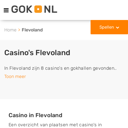
Spellen
Home
Flevoland
Casino's Flevoland
In Flevoland zijn 8 casino's en gokhallen gevonden..
Toon meer
Casino in Flevoland
Een overzicht van plaatsen met casino's in