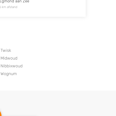
Egmond aan Zee
6 km afstand
Twisk
Midwoud
Nibbixwoud
Wognum