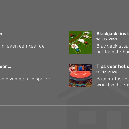
er
Blackjack: invl
16-03-2021
zijn leven een keer de
Blackjack staa
het laagste hui
een...
Tips voor het 
01-12-2020
veelzijdige tafelspelen.
Baccarat is te
wordt wel eens