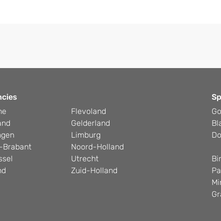
ncies
Sp
he
Flevoland
Go
and
Gelderland
Bl
ngen
Limburg
Do
-Brabant
Noord-Holland
ssel
Utrecht
Bi
nd
Zuid-Holland
Pa
Mi
Gr