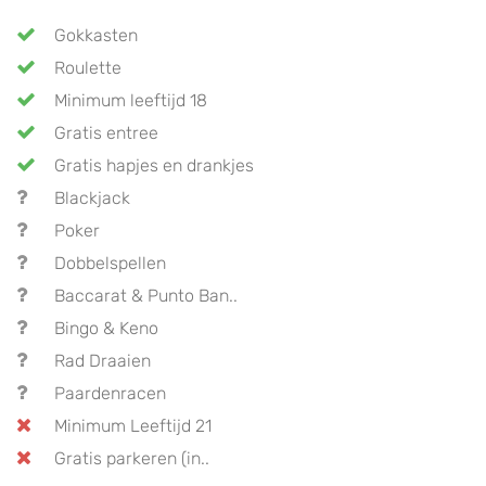
Gokkasten
Roulette
Minimum leeftijd 18
Gratis entree
Gratis hapjes en drankjes
Blackjack
Poker
Dobbelspellen
Baccarat & Punto Ban..
Bingo & Keno
Rad Draaien
Paardenracen
Minimum Leeftijd 21
Gratis parkeren (in..