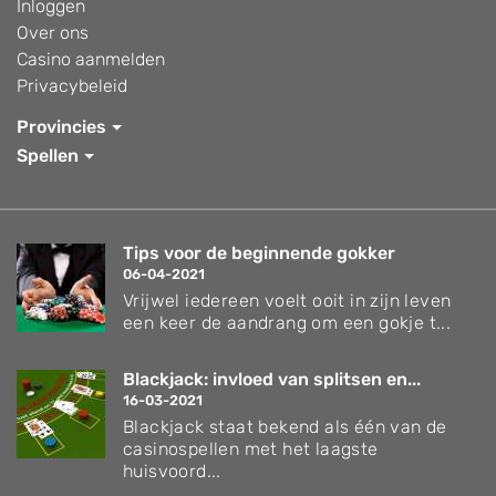
Inloggen
Over ons
Casino aanmelden
Privacybeleid
Provincies
Spellen
Tips voor de beginnende gokker
06-04-2021
Vrijwel iedereen voelt ooit in zijn leven
een keer de aandrang om een gokje t...
Blackjack: invloed van splitsen en...
16-03-2021
Blackjack staat bekend als één van de
casinospellen met het laagste
huisvoord...