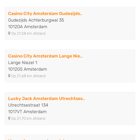
Casino City Amsterdam Oudezijds..
Oudezijds Achterburgwal 35
1012DA Amsterdam
Op 21,58 km afstand
Casino City Amsterdam Lange Nie..
Lange Niezel 1
1012GS Amsterdam
Op 21,68 km afstand
Lucky Jack Amsterdam Utrechtses..
Utrechtsestraat 134
1017VT Amsterdam
Op 21,70 km afstand