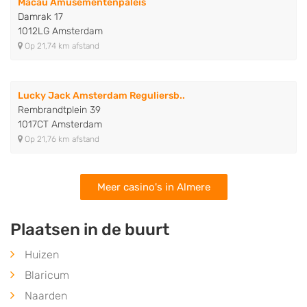
Macau Amusementenpaleis
Damrak 17
1012LG Amsterdam
Op 21,74 km afstand
Lucky Jack Amsterdam Reguliersb..
Rembrandtplein 39
1017CT Amsterdam
Op 21,76 km afstand
Meer casino's in Almere
Plaatsen in de buurt
Huizen
Blaricum
Naarden