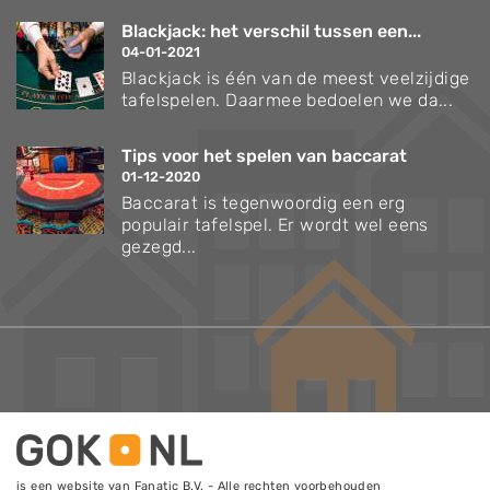
Blackjack: het verschil tussen een...
04-01-2021
Blackjack is één van de meest veelzijdige
tafelspelen. Daarmee bedoelen we da...
Tips voor het spelen van baccarat
01-12-2020
Baccarat is tegenwoordig een erg
populair tafelspel. Er wordt wel eens
gezegd...
is een website van Fanatic B.V. - Alle rechten voorbehouden