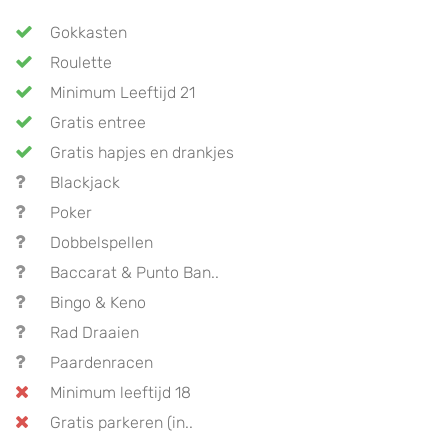
Gokkasten
Roulette
Minimum Leeftijd 21
Gratis entree
Gratis hapjes en drankjes
Blackjack
Poker
Dobbelspellen
Baccarat & Punto Ban..
Bingo & Keno
Rad Draaien
Paardenracen
Minimum leeftijd 18
Gratis parkeren (in..