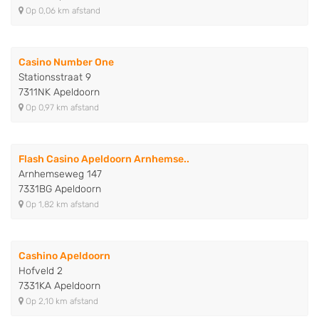
Op 0,06 km afstand
Casino Number One
Stationsstraat 9
7311NK Apeldoorn
Op 0,97 km afstand
Flash Casino Apeldoorn Arnhemse..
Arnhemseweg 147
7331BG Apeldoorn
Op 1,82 km afstand
Cashino Apeldoorn
Hofveld 2
7331KA Apeldoorn
Op 2,10 km afstand