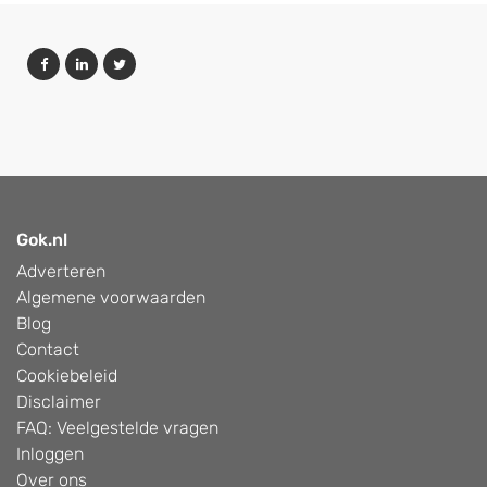
Gok.nl
Adverteren
Algemene voorwaarden
Blog
Contact
Cookiebeleid
Disclaimer
FAQ: Veelgestelde vragen
Inloggen
Over ons