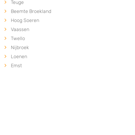
Teuge
Beemte Broekland
Hoog Soeren
Vaassen
Twello
Nijbroek
Loenen
Emst