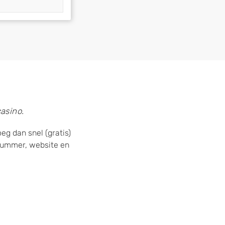
asino.
eg dan snel (gratis)
nummer, website en