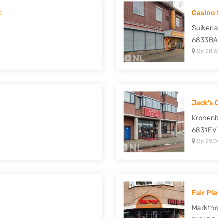
2
Casino 
Suikerl
6833BA
Op 28,6
Jack's 
Kronenb
6831EV
Op 29,0
Fair Pl
Marktho