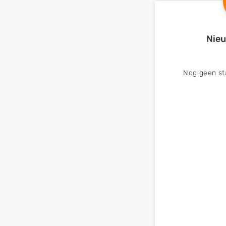
Nieu
Nog geen sta