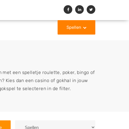
Spellen
 met een spelletje roulette, poker, bingo of
? Kies dan een casino of gokhal in jouw
okspel te selecteren in de filter.
an alle casino's in
Gelderland
. Met behulp
 gokgelegenheid.
e