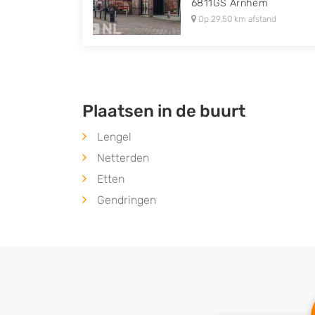
6811GS
Arnhem
Op 29,50 km afstand
Plaatsen in de buurt
Lengel
Netterden
Etten
Gendringen