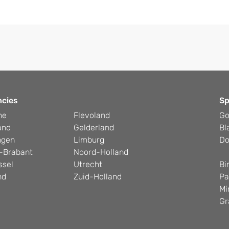
ncies
Sp
he
Flevoland
Go
and
Gelderland
Bl
ngen
Limburg
Do
-Brabant
Noord-Holland
ssel
Utrecht
Bi
nd
Zuid-Holland
Pa
Mi
Gr