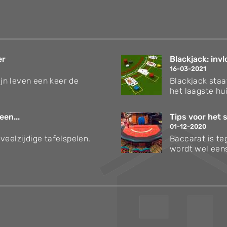
er
Blackjack: invl
16-03-2021
zijn leven een keer de
Blackjack staa
het laagste hui
een...
Tips voor het 
01-12-2020
veelzijdige tafelspelen.
Baccarat is te
wordt wel eens