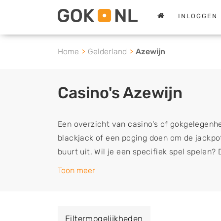
INLOGGEN
Home
Gelderland
Azewijn
Casino's Azewijn
Een overzicht van casino's of gokgelegenh
blackjack of een poging doen om de jackpo
buurt uit. Wil je een specifiek spel spelen?
Toon meer
Zoek je liever naar een casino in een ander
van je woonplaats, postcode of de naam van
Filtermogelijkheden