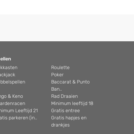
ellen
kkasten
Roulette
ackjack
Poker
bbelspellen
Baccarat & Punto
Ban..
ngo & Keno
Rad Draaien
ardenracen
Minimum leeftijd 18
nimum Leeftijd 21
Gratis entree
atis parkeren (in..
Gratis hapjes en
drankjes