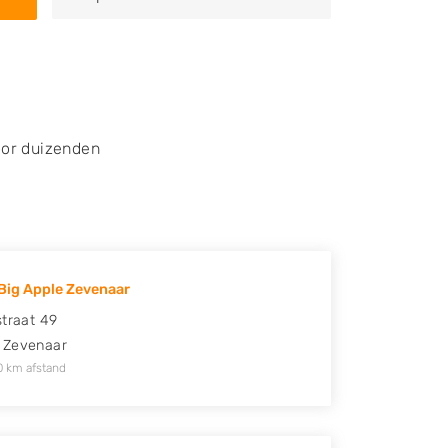
or duizenden
Big Apple Zevenaar
straat 49
Zevenaar
0 km afstand