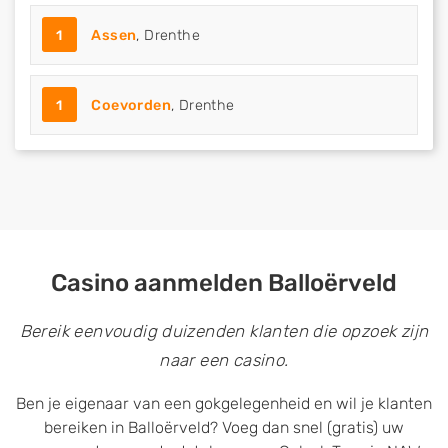
1
Assen
, Drenthe
1
Coevorden
, Drenthe
Casino aanmelden Balloërveld
Bereik eenvoudig duizenden klanten die opzoek zijn
naar een casino.
Ben je eigenaar van een gokgelegenheid en wil je klanten
bereiken in Balloërveld? Voeg dan snel (gratis) uw