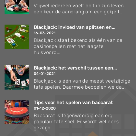
Vrijwel iedereen voelt ooit in zijn leven
een keer de aandrang om een gokje t...
Blackjack: invloed van splitsen en...
16-03-2021
Blackjack staat bekend als één van de
casinospellen met het laagste
huisvoord...
Blackjack: het verschil tussen een...
04-01-2021
Blackjack is één van de meest veelzijdige
tafelspelen. Daarmee bedoelen we da...
Tips voor het spelen van baccarat
01-12-2020
Baccarat is tegenwoordig een erg
populair tafelspel. Er wordt wel eens
gezegd...