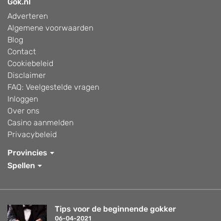
Gok.nl
Adverteren
Algemene voorwaarden
Blog
Contact
Cookiebeleid
Disclaimer
FAQ: Veelgestelde vragen
Inloggen
Over ons
Casino aanmelden
Privacybeleid
Provincies
Spellen
Tips voor de beginnende gokker
06-04-2021