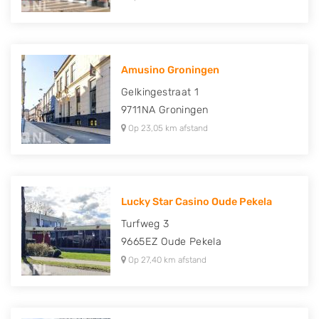
Amusino Groningen
Gelkingestraat 1
9711NA
Groningen
Op 23,05 km afstand
Lucky Star Casino Oude Pekela
Turfweg 3
9665EZ
Oude Pekela
Op 27,40 km afstand