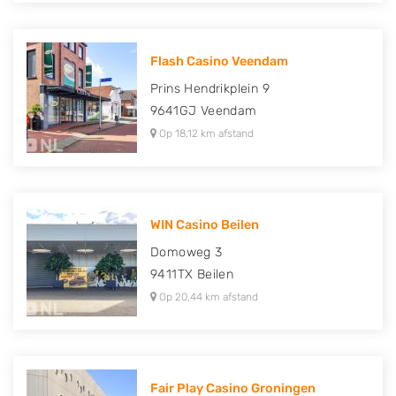
Flash Casino Veendam
Prins Hendrikplein 9
9641GJ
Veendam
Op 18,12 km afstand
WIN Casino Beilen
Domoweg 3
9411TX
Beilen
Op 20,44 km afstand
Fair Play Casino Groningen