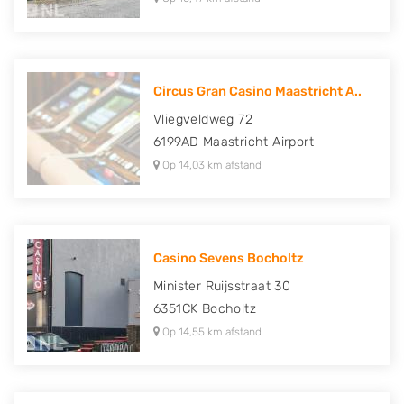
Circus Gran Casino Maastricht A..
Vliegveldweg 72
6199AD
Maastricht Airport
Op 14,03 km afstand
Casino Sevens Bocholtz
Minister Ruijsstraat 30
6351CK
Bocholtz
Op 14,55 km afstand