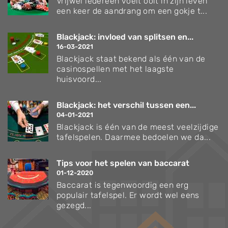
Vrijwel iedereen voelt ooit in zijn leven
een keer de aandrang om een gokje t...
Blackjack: invloed van splitsen en...
16-03-2021
Blackjack staat bekend als één van de
casinospellen met het laagste
huisvoord...
Blackjack: het verschil tussen een...
04-01-2021
Blackjack is één van de meest veelzijdige
tafelspelen. Daarmee bedoelen we da...
Tips voor het spelen van baccarat
01-12-2020
Baccarat is tegenwoordig een erg
populair tafelspel. Er wordt wel eens
gezegd...