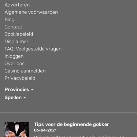
Adverteren
Algemene voorwaarden
Blog
Contact
Cookiebeleid
Disclaimer
FAQ: Veelgestelde vragen
Inloggen
Over ons
Casino aanmelden
Privacybeleid
Provincies
Spellen
Tips voor de beginnende gokker
06-04-2021