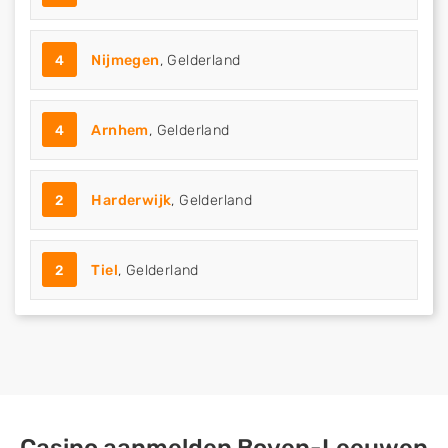
4
Nijmegen
, Gelderland
4
Arnhem
, Gelderland
2
Harderwijk
, Gelderland
2
Tiel
, Gelderland