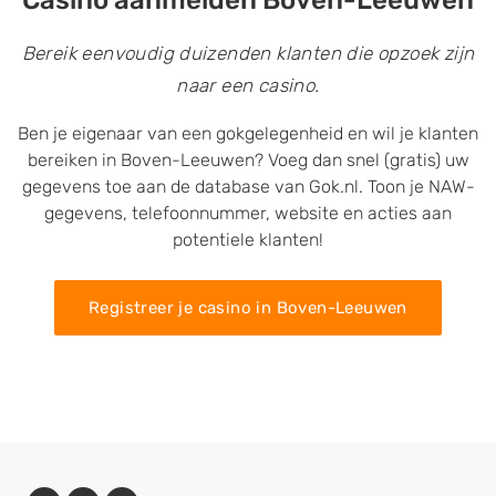
Casino aanmelden Boven-Leeuwen
Bereik eenvoudig duizenden klanten die opzoek zijn
naar een casino.
Ben je eigenaar van een gokgelegenheid en wil je klanten
bereiken in Boven-Leeuwen? Voeg dan snel (gratis) uw
gegevens toe aan de database van Gok.nl. Toon je NAW-
gegevens, telefoonnummer, website en acties aan
potentiele klanten!
Registreer je casino in Boven-Leeuwen