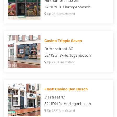
Hinthamereinde 36
5211PN
's-Hertogenbosch
Op 27,18 km afstand
Casino Tripple Seven
Orthenstraat 83
5211SW
's-Hertogenbosch
Op 27,51 km afstand
Flash Casino Den Bosch
Visstraat 17
5211DM
's-Hertogenbosch
Op 27,71 km afstand