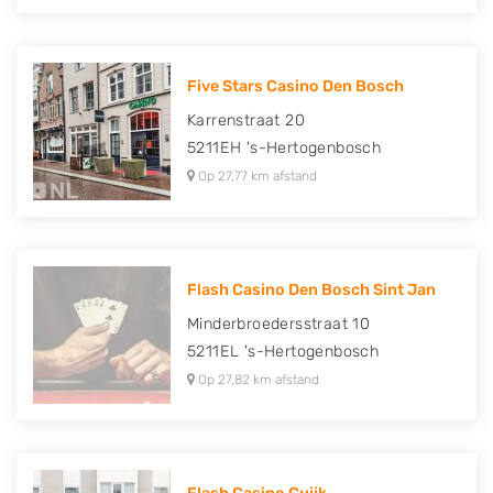
Five Stars Casino Den Bosch
Karrenstraat 20
5211EH
's-Hertogenbosch
Op 27,77 km afstand
Flash Casino Den Bosch Sint Jan
Minderbroedersstraat 10
5211EL
's-Hertogenbosch
Op 27,82 km afstand