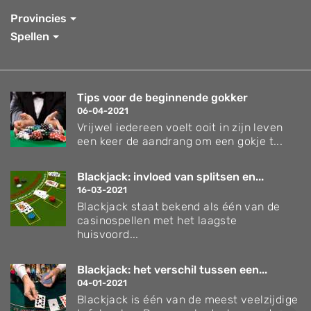
Provincies
Spellen
Tips voor de beginnende gokker
06-04-2021
Vrijwel iedereen voelt ooit in zijn leven
een keer de aandrang om een gokje t...
Blackjack: invloed van splitsen en...
16-03-2021
Blackjack staat bekend als één van de
casinospellen met het laagste
huisvoord...
Blackjack: het verschil tussen een...
04-01-2021
Blackjack is één van de meest veelzijdige