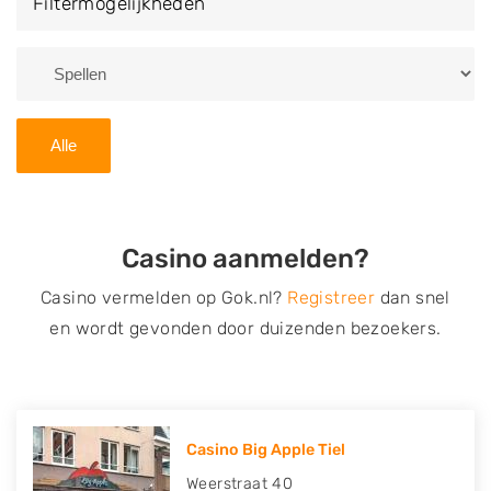
Filtermogelijkheden
te selecteren in de filter.
Zoek je liever naar een casino in een andere plaats of
regio? Je vindt op deze website een overzicht van
alle casino's in
Gelderland
. Met behulp van je
Alle
woonplaats, postcode of de naam van het casino kun
je zelfs direct
zoeken
naar een gewenste
gokgelegenheid.
Casino aanmelden?
Casino vermelden op Gok.nl?
Registreer
dan snel
en wordt gevonden door duizenden bezoekers.
Casino Big Apple Tiel
Weerstraat 40