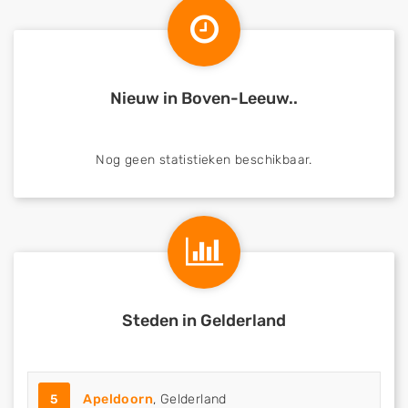
Nieuw in Boven-Leeuw..
Nog geen statistieken beschikbaar.
Steden in Gelderland
5
Apeldoorn
, Gelderland