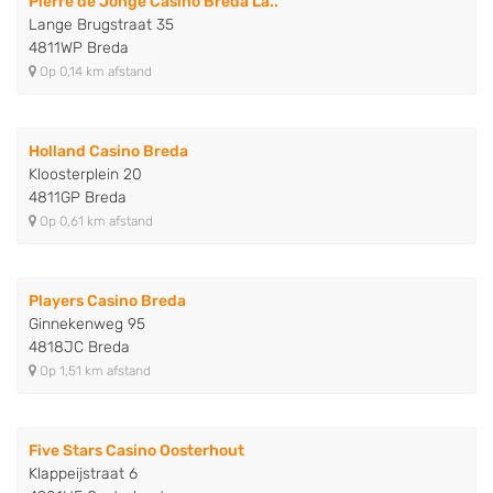
Pierre de Jonge Casino Breda La..
Lange Brugstraat 35
4811WP Breda
Op 0,14 km afstand
Holland Casino Breda
Kloosterplein 20
4811GP Breda
Op 0,61 km afstand
Players Casino Breda
Ginnekenweg 95
4818JC Breda
Op 1,51 km afstand
Five Stars Casino Oosterhout
Klappeijstraat 6