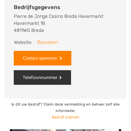
spelen in dit casino. Zo weet voor welke gokspellen u
Bedrijfsgegevens
bij Pierre de Jonge Casino Breda Havermarkt terecht
Pierre de Jonge Casino Breda Havermarkt
kunt. Ten slotte kunt een beoordeling of review
Havermarkt 18
achterlaten als u al ervaring hebt met deze gokhal.
4811WG Breda
Zoekt u een ander casino? Zoek dan in
Breda
.
Website:
Bezoeken
Contact opnemen
Telefoonnummer
Is dit uw bedrijf? Claim deze vermelding en beheer zelf alle
informatie:
Bedrijf claimen