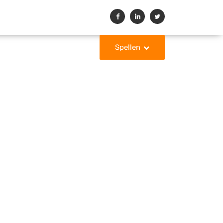
Spellen