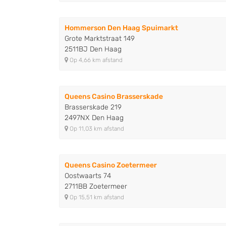
Hommerson Den Haag Spuimarkt
Grote Marktstraat 149
2511BJ Den Haag
Op 4,66 km afstand
Queens Casino Brasserskade
Brasserskade 219
2497NX Den Haag
Op 11,03 km afstand
Queens Casino Zoetermeer
Oostwaarts 74
2711BB Zoetermeer
Op 15,51 km afstand