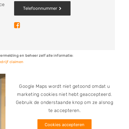
ce
Telefoonnummer
vermelding en beheer zelf alle informatie:
drijf claimen
Google Maps wordt niet getoond omdat u
marketing cookies niet hebt geaccepteerd.
Gebruik de onderstaande knop om ze alsnog
te accepteren.
Cookies accepteren