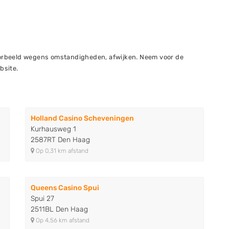
voorbeeld wegens omstandigheden, afwijken. Neem voor de
bsite.
Holland Casino Scheveningen
Kurhausweg 1
2587RT Den Haag
Op 0,31 km afstand
Queens Casino Spui
Spui 27
2511BL Den Haag
Op 4,56 km afstand