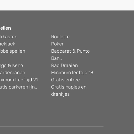
ellen
kkasten
Roulette
ackjack
Poker
bbelspellen
Baccarat & Punto
Ban..
ngo & Keno
Rad Draaien
ardenracen
Minimum leeftijd 18
nimum Leeftijd 21
Gratis entree
atis parkeren (in..
Gratis hapjes en
drankjes