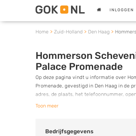
INLOGGEN
Home
Zuid-Holland
Den Haag
Hommerso
Hommerson Scheveni
Palace Promenade
Op deze pagina vindt u informatie over 
Promenade, gevestigd in Den Haag in de p
adres, de plaats, het telefoonnummer, ope
vindt u informatie over de spellen die kunt
Toon meer
u bij Hommerson Scheveningen Jackpot Pal
kunt een beoordeling of review achterlaten
Bedrijfsgegevens
Zoekt u een ander casino? Zoek dan in
Den