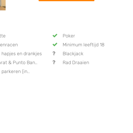
tte
Poker
denracen
Minimum leeftijd 18
s hapjes en drankjes
Blackjack
rat & Punto Ban..
Rad Draaien
 parkeren (in..