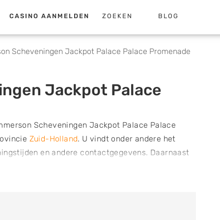
CASINO AANMELDEN
ZOEKEN
BLOG
n Scheveningen Jackpot Palace Palace Promenade
ngen Jackpot Palace
Hommerson Scheveningen Jackpot Palace Palace
rovincie
Zuid-Holland
. U vindt onder andere het
ningstijden en andere contactgegevens. Daarnaast
 spelen in dit casino. Zo weet voor welke gokspellen
ace Palace Promenade terecht kunt. Ten slotte
 als u al ervaring hebt met deze gokhal.
 Haag
.