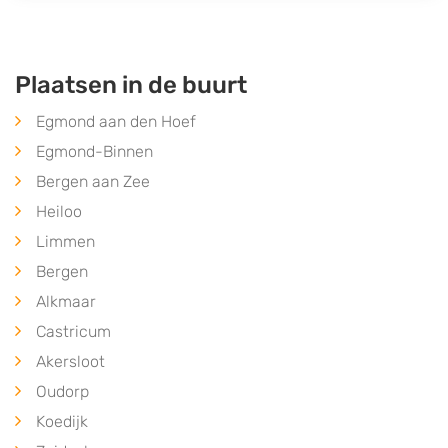
Plaatsen in de buurt
Egmond aan den Hoef
Egmond-Binnen
Bergen aan Zee
Heiloo
Limmen
Bergen
Alkmaar
Castricum
Akersloot
Oudorp
Koedijk