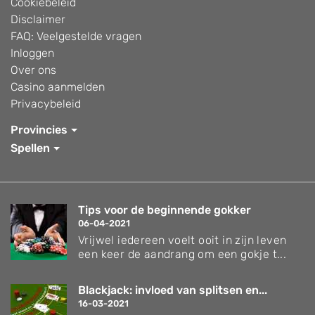
Cookiebeleid
Disclaimer
FAQ: Veelgestelde vragen
Inloggen
Over ons
Casino aanmelden
Privacybeleid
Provincies
Spellen
Tips voor de beginnende gokker
06-04-2021
Vrijwel iedereen voelt ooit in zijn leven
een keer de aandrang om een gokje t...
Blackjack: invloed van splitsen en...
16-03-2021