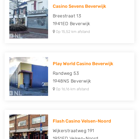
Casino Sevens Beverwijk
Breestraat 13
1941ED
Beverwijk
Op 15,52 km afstand
Play World Casino Beverwijk
Randweg 53
1948NS
Beverwijk
Op 16,16 km afstand
Flash Casino Velsen-Noord
Wijkerstraatweg 191
1951ED
Velsen-Noord