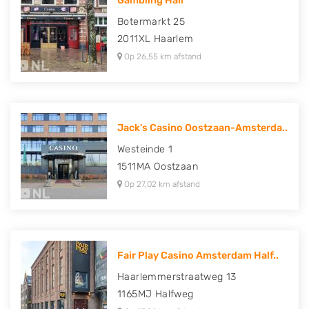
Gambling Hall
Botermarkt 25
2011XL
Haarlem
Op 26,55 km afstand
Jack's Casino Oostzaan-Amsterda..
Westeinde 1
1511MA
Oostzaan
Op 27,02 km afstand
Fair Play Casino Amsterdam Half..
Haarlemmerstraatweg 13
1165MJ
Halfweg