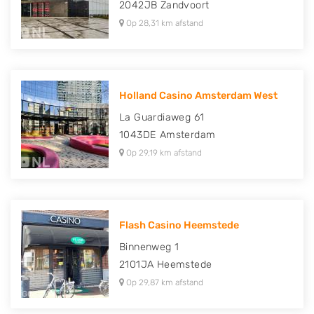
2042JB
Zandvoort
Op 28,31 km afstand
Holland Casino Amsterdam West
La Guardiaweg 61
1043DE
Amsterdam
Op 29,19 km afstand
Flash Casino Heemstede
Binnenweg 1
2101JA
Heemstede
Op 29,87 km afstand