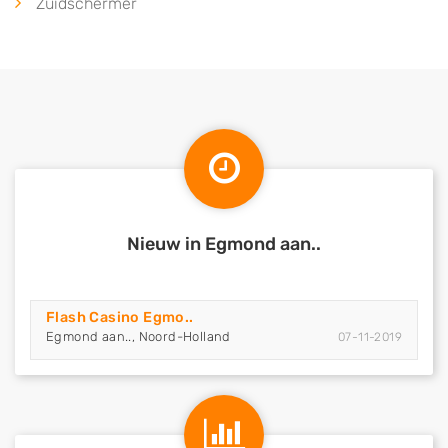
Zuidschermer
Nieuw in Egmond aan..
Flash Casino Egmo..
Egmond aan.., Noord-Holland
07-11-2019