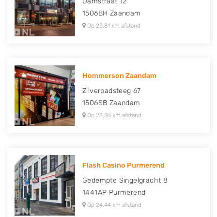
Damstraat 12
1506BH
Zaandam
Op 23,81 km afstand
Hommerson Zaandam
Zilverpadsteeg 67
1506SB
Zaandam
Op 23,86 km afstand
Flash Casino Purmerend
Gedempte Singelgracht 8
1441AP
Purmerend
Op 24,44 km afstand