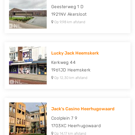
Geesterweg 1 D
1921NV
Akersloot
Op 9,98 km afstand
Lucky Jack Heemskerk
Kerkweg 44
1961JD
Heemskerk
Op 12,30 km afstand
Jack's Casino Heerhugowaard
Coolplein 7 9
1703XC
Heerhugowaard
Op 14,17 km afstand