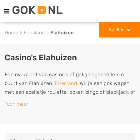
Spellen
Home
Friesland
Elahuizen
Casino's Elahuizen
Een overzicht van casino's of gokgelegenheden in
buurt van Elahuizen,
Friesland.
Wil je een gok wagen
met een spelletje roulette, poker, bingo of blackjack of
een poging doen om de jackpot van gokkasten,
Toon meer
gokautomaten en fruitmachines te winnen? Kies dan
een casino of gokhal in jouw buurt uit. Wil je een
specifiek spel spelen? Dan kun je de casino's filteren
door het door jou gewenste gokspel te selecteren in