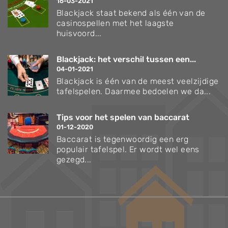
16-03-2021
Blackjack staat bekend als één van de
casinospellen met het laagste
huisvoord...
Blackjack: het verschil tussen een...
04-01-2021
Blackjack is één van de meest veelzijdige
tafelspelen. Daarmee bedoelen we da...
Tips voor het spelen van baccarat
01-12-2020
Baccarat is tegenwoordig een erg
populair tafelspel. Er wordt wel eens
gezegd...