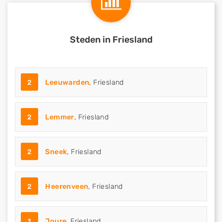
Steden in Friesland
2
Leeuwarden
, Friesland
2
Lemmer
, Friesland
2
Sneek
, Friesland
2
Heerenveen
, Friesland
1
Joure
, Friesland