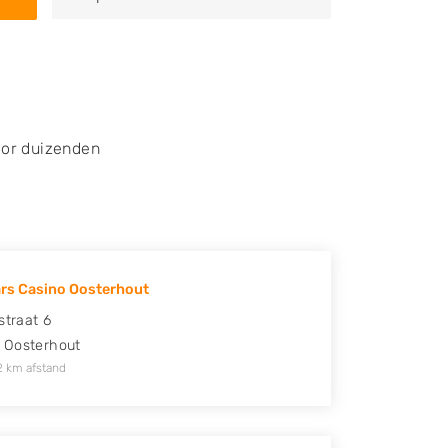
or duizenden
ars Casino Oosterhout
straat 6
Oosterhout
2 km afstand