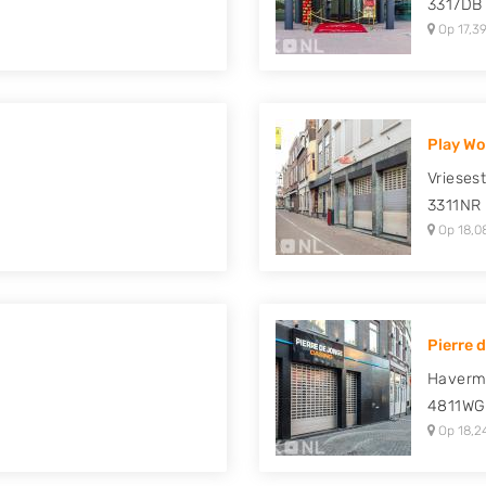
3317DB
Op 17,39
Play Wo
Vrieses
3311NR
Op 18,0
Pierre 
Haverm
4811WG
Op 18,2