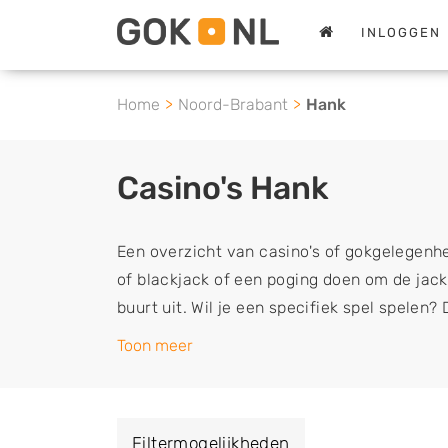
INLOGGEN
Home
Noord-Brabant
Hank
Casino's Hank
Een overzicht van casino's of gokgelegenh
of blackjack of een poging doen om de jac
buurt uit. Wil je een specifiek spel spelen?
Toon meer
Zoek je liever naar een casino in een ander
behulp van je woonplaats, postcode of de n
Filtermogelijkheden