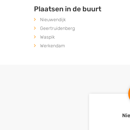
Plaatsen in de buurt
Nieuwendijk
Geertruidenberg
Waspik
Werkendam
Ni