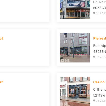
Heuvelr
5038C
Op 23,7
ot
Pierre 
Burchtp
4873B
Op 25,5
st
Casino 
Orthens
5211SW
Op 28,3