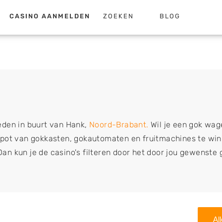
CASINO AANMELDEN
ZOEKEN
BLOG
eden in buurt van Hank,
Noord-Brabant.
Wil je een gok wage
kpot van gokkasten, gokautomaten en fruitmachines te winn
 Dan kun je de casino's filteren door het door jou gewenste g
e plaats of regio? Je vindt op deze website een overzicht v
aam van het casino kun je zelfs direct
zoeken
naar een ge
All