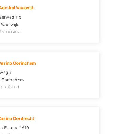
Admiral Waalwijk
sserweg 1 b
Waalwijk
9 km afstand
Casino Gorinchem
nweg 7
X
Gorinchem
 km afstand
Casino Dordrecht
n Europa 1610