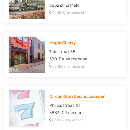
3852ZK
Ermelo
Op 15,57 km afstand
Magic Cherry
Tuinstraat 35
3901RA
Veenendaal
Op 15,95 km afstand
Circus Gran Casino Leusden
Philipsstraat 18
3833LC
Leusden
Op 17,06 km afstand