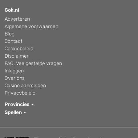
Gok.nl
Adverteren
Algemene voorwaarden
Blog
Contact
Cookiebeleid
Disclaimer
FAQ: Veelgestelde vragen
Inloggen
Over ons
Casino aanmelden
Privacybeleid
Provincies
Spellen