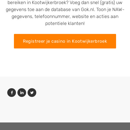
bereiken in Kootwijkerbroek? Voeg dan snel (gratis) uw
gegevens toe aan de database van Gok.nl. Toon je NAW-
gegevens, telefoonnummer, website en acties aan
potentiele klanten!
Registreer je casino in Kootwijkerbroek