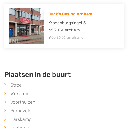
Jack's Casino Arnhem
Kronenburgsingel 3
6831EV
Arnhem
Op 26,56 km afstand
Plaatsen in de buurt
Stroe
Wekerom
Voorthuizen
Barneveld
Harskamp
Lunteren