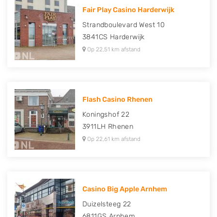
Fair Play Casino Harderwijk
Strandboulevard West 10
3841CS
Harderwijk
Op 22,51 km afstand
Flash Casino Rhenen
Koningshof 22
3911LH
Rhenen
Op 22,61 km afstand
Casino Big Apple Arnhem
Duizelsteeg 22
6811GS
Arnhem