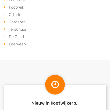
Kootwijk
Otterlo
Garderen
Terschuur
De Glind
Ederveen
Nieuw in Kootwijkerb..