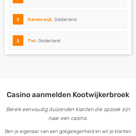
2
Harderwijk
, Gelderland
2
Tiel
, Gelderland
Casino aanmelden Kootwijkerbroek
Bereik eenvoudig duizenden klanten die opzoek zijn
naar een casino.
Ben je eigenaar van een gokgelegenheid en wil je klanten