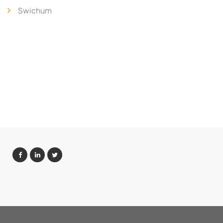
Swichum