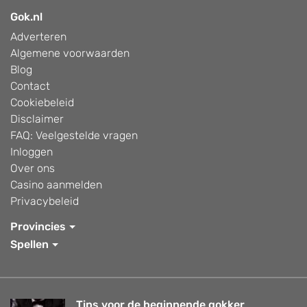
Gok.nl
Adverteren
Algemene voorwaarden
Blog
Contact
Cookiebeleid
Disclaimer
FAQ: Veelgestelde vragen
Inloggen
Over ons
Casino aanmelden
Privacybeleid
Provincies
Spellen
Tips voor de beginnende gokker