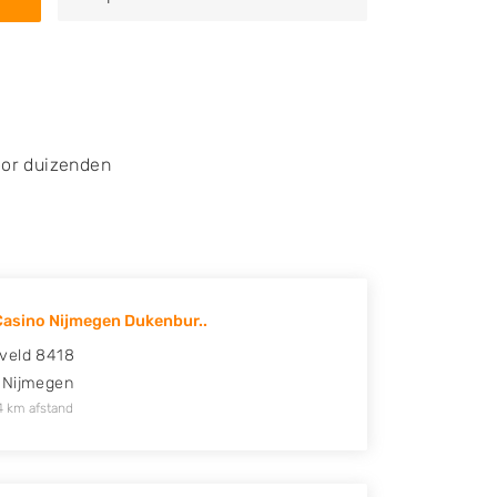
or duizenden
Casino Nijmegen Dukenbur..
veld 8418
Nijmegen
4 km afstand