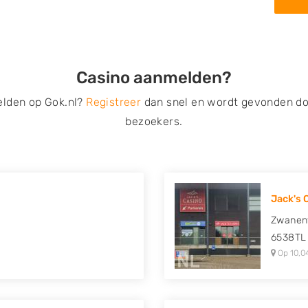
Casino aanmelden?
elden op Gok.nl?
Registreer
dan snel en wordt gevonden do
bezoekers.
Jack's 
Zwanen
6538TL
Op 10,0