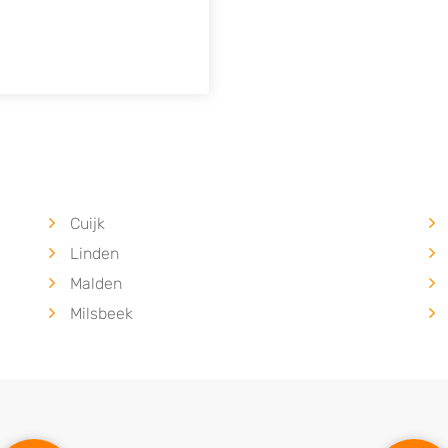
Cuijk
Linden
Malden
Milsbeek