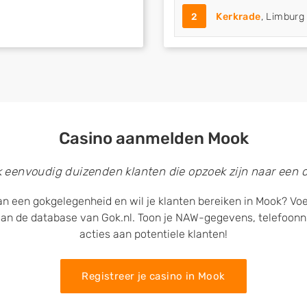
2
Kerkrade
, Limburg
Casino aanmelden Mook
k eenvoudig duizenden klanten die opzoek zijn naar een c
an een gokgelegenheid en wil je klanten bereiken in Mook? Voeg
an de database van Gok.nl. Toon je NAW-gegevens, telefoon
acties aan potentiele klanten!
Registreer je casino in Mook