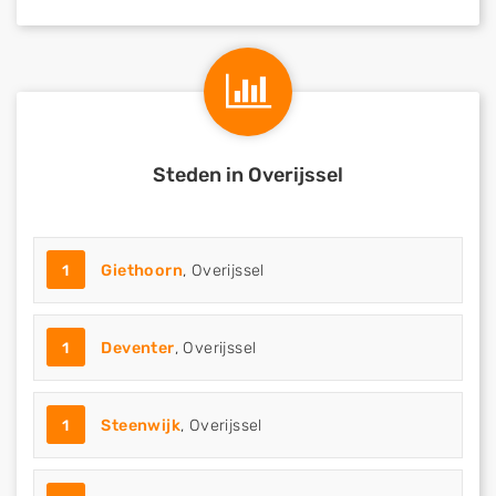
Steden in Overijssel
1
Giethoorn
, Overijssel
1
Deventer
, Overijssel
1
Steenwijk
, Overijssel