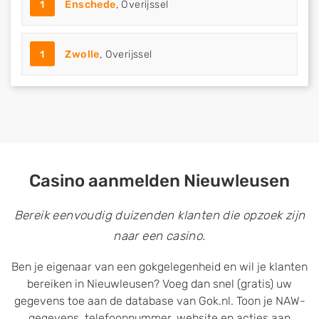
1
Enschede
, Overijssel
1
Zwolle
, Overijssel
Casino aanmelden Nieuwleusen
Bereik eenvoudig duizenden klanten die opzoek zijn
naar een casino.
Ben je eigenaar van een gokgelegenheid en wil je klanten
bereiken in Nieuwleusen? Voeg dan snel (gratis) uw
gegevens toe aan de database van Gok.nl. Toon je NAW-
gegevens, telefoonnummer, website en acties aan