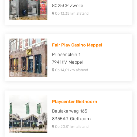
8025CP
Zwolle
Op 13,35 km afstand
Fair Play Casino Meppel
Prinsenplein 1
7941KV
Meppel
Op 14,01 km afstand
Playcenter Giethoorn
Beulakerweg 165
8355AG
Giethoorn
Op 20,31 km afstand