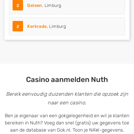
2
Geleen
, Limburg
2
Kerkrade
, Limburg
Casino aanmelden Nuth
Bereik eenvoudig duizenden klanten die opzoek zijn
naar een casino.
Ben je eigenaar van een gokgelegenheid en wil je klanten
bereiken in Nuth? Voeg dan snel (gratis) uw gegevens toe
aan de database van Gok.nl. Toon je NAW-gegevens,