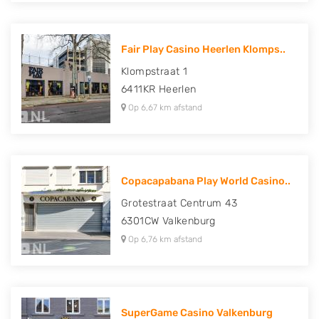
Fair Play Casino Heerlen Klomps..
Klompstraat 1
6411KR
Heerlen
Op 6,67 km afstand
Copacapabana Play World Casino..
Grotestraat Centrum 43
6301CW
Valkenburg
Op 6,76 km afstand
SuperGame Casino Valkenburg