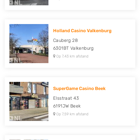
Holland Casino Valkenburg
Cauberg 28
6301BT
Valkenburg
Op 7,43 km afstand
SuperGame Casino Beek
Elsstraat 43
6191JW
Beek
Op 7,59 km afstand