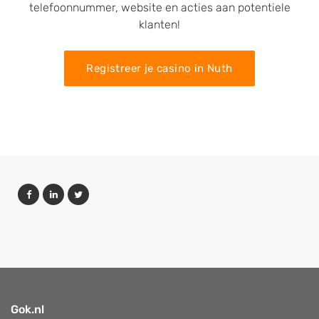
telefoonnummer, website en acties aan potentiele
klanten!
Registreer je casino in Nuth
Gok.nl