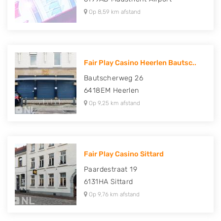
Op 8,59 km afstand
Fair Play Casino Heerlen Bautsc..
Bautscherweg 26
6418EM
Heerlen
Op 9,25 km afstand
Fair Play Casino Sittard
Paardestraat 19
6131HA
Sittard
Op 9,76 km afstand