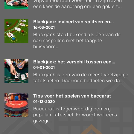
Vrijwel iedereen voelt ooit in zijn leven
een keer de aandrang om een gokje t...
Blackjack: invloed van splitsen en...
16-03-2021
Blackjack staat bekend als één van de
casinospellen met het laagste
huisvoord...
Blackjack: het verschil tussen een...
04-01-2021
Blackjack is één van de meest veelzijdige
tafelspelen. Daarmee bedoelen we da...
Tips voor het spelen van baccarat
01-12-2020
Baccarat is tegenwoordig een erg
populair tafelspel. Er wordt wel eens
gezegd...