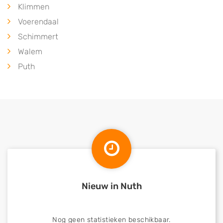
Klimmen
Voerendaal
Schimmert
Walem
Puth
Nieuw in Nuth
Nog geen statistieken beschikbaar.