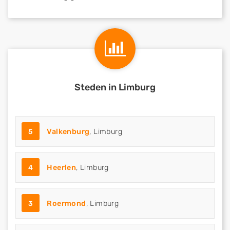
Steden in Limburg
5
Valkenburg
, Limburg
4
Heerlen
, Limburg
3
Roermond
, Limburg