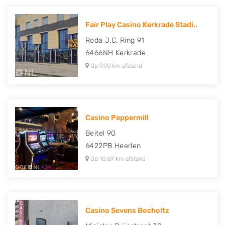
Fair Play Casino Kerkrade Stadi..
Roda J.C. Ring 91
6466NH
Kerkrade
Op 9,90 km afstand
Casino Peppermill
Beitel 90
6422PB
Heerlen
Op 10,69 km afstand
Casino Sevens Bocholtz