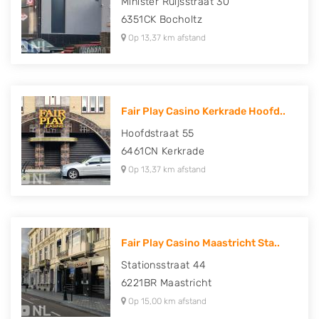
Minister Ruijsstraat 30
6351CK
Bocholtz
Op 13,37 km afstand
Fair Play Casino Kerkrade Hoofd..
Hoofdstraat 55
6461CN
Kerkrade
Op 13,37 km afstand
Fair Play Casino Maastricht Sta..
Stationsstraat 44
6221BR
Maastricht
Op 15,00 km afstand