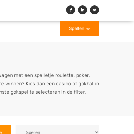
Spellen
wagen met een spelletje roulette, poker,
e winnen? Kies dan een casino of gokhal in
ste gokspel te selecteren in de filter.
an alle casino's in
Friesland
. Met behulp
 gokgelegenheid.
e