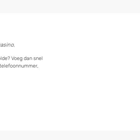
asino.
olde? Voeg dan snel
 telefoonnummer,