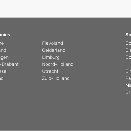
ncies
Sp
he
Flevoland
Go
and
Gelderland
Bl
ngen
Limburg
Do
-Brabant
Noord-Holland
ssel
Utrecht
Bi
nd
Zuid-Holland
Pa
Mi
Gr