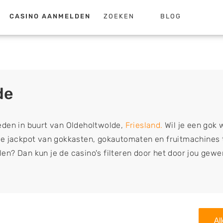
CASINO AANMELDEN
ZOEKEN
BLOG
de
eden in buurt van Oldeholtwolde,
Friesland.
Wil je een gok 
de jackpot van gokkasten, gokautomaten en fruitmachines t
elen? Dan kun je de casino's filteren door het door jou gewen
e plaats of regio? Je vindt op deze website een overzicht v
 het casino kun je zelfs direct
zoeken
naar een gewenste
All