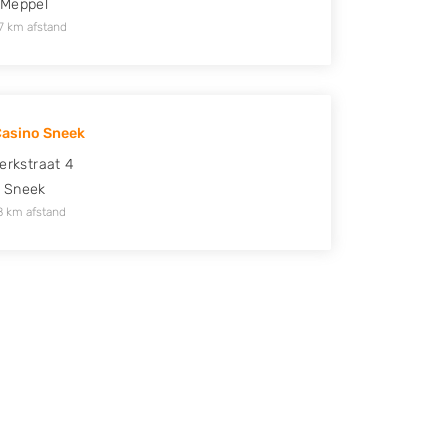
Meppel
7 km afstand
Casino Sneek
Kerkstraat 4
Sneek
8 km afstand