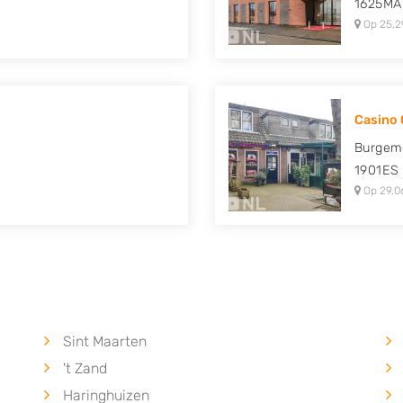
1625MA
Op 25,2
Casino 
Burgeme
1901ES
Op 29,0
Sint Maarten
't Zand
Haringhuizen