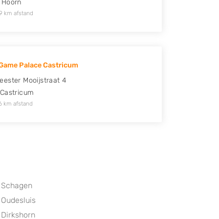
Hoorn
9 km afstand
Game Palace Castricum
ester Mooijstraat 4
Castricum
6 km afstand
Schagen
Oudesluis
Dirkshorn