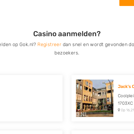
Casino aanmelden?
elden op Gok.nl?
Registreer
dan snel en wordt gevonden do
bezoekers.
Jack's
Coolplei
1703XC
Op 16,21