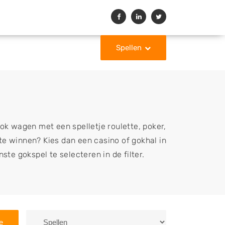
Spellen
gok wagen met een spelletje roulette, poker,
e winnen? Kies dan een casino of gokhal in
ste gokspel te selecteren in de filter.
an alle casino's in
Noord-Holland
. Met
wenste gokgelegenheid.
e