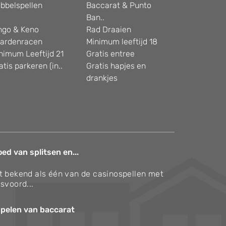
bbelspellen
Baccarat & Punto
Ban..
ngo & Keno
Rad Draaien
ardenracen
Minimum leeftijd 18
nimum Leeftijd 21
Gratis entree
atis parkeren (in..
Gratis hapjes en
drankjes
oed van splitsen en...
t bekend als één van de casinospellen met
svoord...
spelen van baccarat