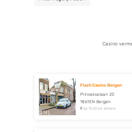
Casino verm
Flash Casino Bergen
Prinsesselaan 20
1861EN
Bergen
Op 15,00 km afstand