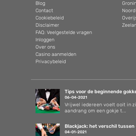
Blog
Groni
Contact
Noord
Cookiebeleid
Overij
Disclaimer
Zeela
FAQ: Veelgestelde vragen
Inloggen
Over ons
Casino aanmelden
Privacybeleid
Tips voor de beginnende gokk
06-04-2021
Vrijwel iedereen voelt ooit in 
aandrang om een gokje t...
Blackjack: het verschil tussen 
04-01-2021