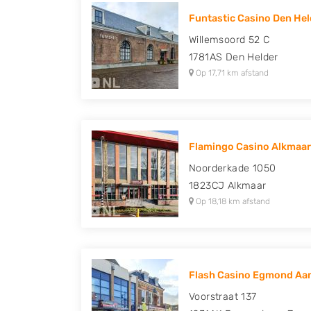
Funtastic Casino Den Hel
Willemsoord 52 C
1781AS
Den Helder
Op 17,71 km afstand
Flamingo Casino Alkmaar
Noorderkade 1050
1823CJ
Alkmaar
Op 18,18 km afstand
Flash Casino Egmond Aa
Voorstraat 137