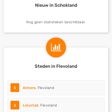
Nieuw in Schokland
Nog geen statistieken beschikbaar.
Steden in Flevoland
5
Almere
, Flevoland
2
Lelystad
, Flevoland