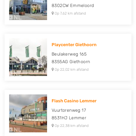
8302CW
Emmeloord
Op 7,62 km afstand
Playcenter Giethoorn
Beulakerweg 165
8355AG
Giethoorn
Op 22,02 km afstand
Flash Casino Lemmer
Vuurtorenweg 17
8531HJ
Lemmer
Op 22,38 km afstand