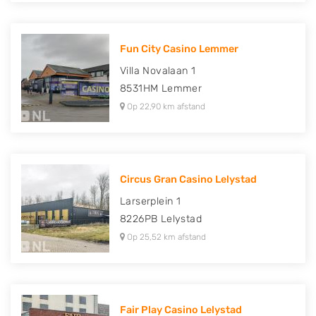
Fun City Casino Lemmer
Villa Novalaan 1
8531HM
Lemmer
Op 22,90 km afstand
Circus Gran Casino Lelystad
Larserplein 1
8226PB
Lelystad
Op 25,52 km afstand
Fair Play Casino Lelystad