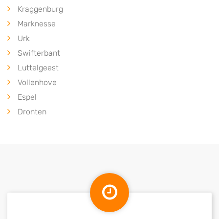
Kraggenburg
Marknesse
Urk
Swifterbant
Luttelgeest
Vollenhove
Espel
Dronten