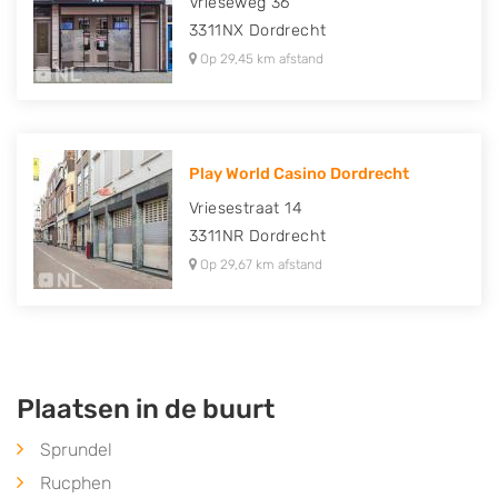
Vrieseweg 36
3311NX
Dordrecht
Op 29,45 km afstand
Play World Casino Dordrecht
Vriesestraat 14
3311NR
Dordrecht
Op 29,67 km afstand
Plaatsen in de buurt
Sprundel
Rucphen