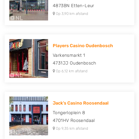
4873BN
Etten-Leur
Op 3,90 km afstand
Players Casino Oudenbosch
Varkensmarkt 1
4731JJ
Oudenbosch
Op 6,12 km afstand
Jack's Casino Roosendaal
Tongerloplein 8
4701HV
Roosendaal
Op 9,35 km afstand