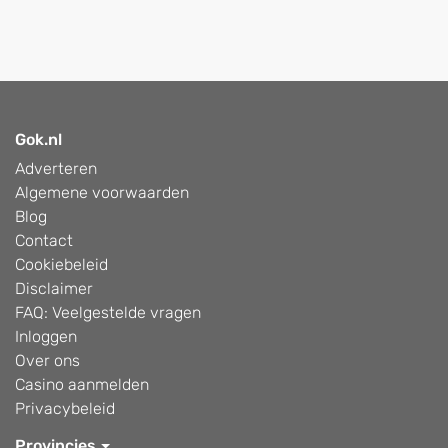
Gok.nl
Adverteren
Algemene voorwaarden
Blog
Contact
Cookiebeleid
Disclaimer
FAQ: Veelgestelde vragen
Inloggen
Over ons
Casino aanmelden
Privacybeleid
Provincies