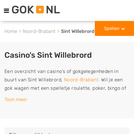
Spellen
Home
Noord-Brabant
Sint Willebrord
Casino's Sint Willebrord
Een overzicht van casino's of gokgelegenheden in
buurt van Sint Willebrord,
Noord-Brabant.
Wil je een
gok wagen met een spelletje roulette, poker, bingo of
blackjack of een poging doen om de jackpot van
Toon meer
gokkasten, gokautomaten en fruitmachines te
winnen? Kies dan een casino of gokhal in jouw buurt
uit. Wil je een specifiek spel spelen? Dan kun je de
casino's filteren door het door jou gewenste gokspel