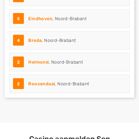
5
Eindhoven
, Noord-Brabant
4
Breda
, Noord-Brabant
2
Helmond
, Noord-Brabant
2
Roosendaal
, Noord-Brabant