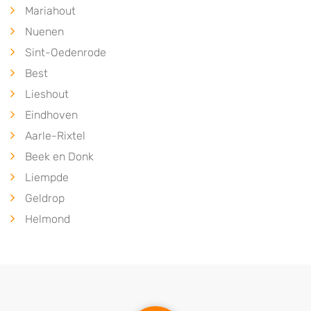
Mariahout
Nuenen
Sint-Oedenrode
Best
Lieshout
Eindhoven
Aarle-Rixtel
Beek en Donk
Liempde
Geldrop
Helmond