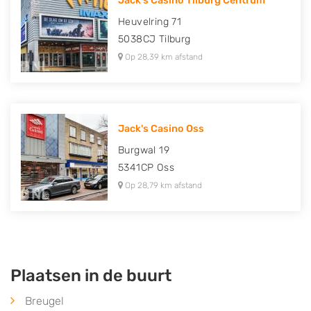
Jack's Casino Tilburg Centrum
Heuvelring 71
5038CJ
Tilburg
Op 28,39 km afstand
Jack's Casino Oss
Burgwal 19
5341CP
Oss
Op 28,79 km afstand
Plaatsen in de buurt
Breugel