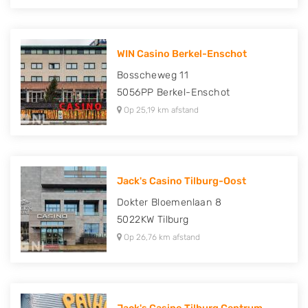
WIN Casino Berkel-Enschot
Bosscheweg 11
5056PP
Berkel-Enschot
Op 25,19 km afstand
Jack's Casino Tilburg-Oost
Dokter Bloemenlaan 8
5022KW
Tilburg
Op 26,76 km afstand