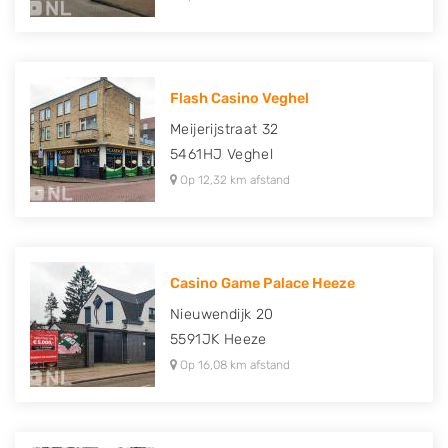
Flash Casino Veghel
Meijerijstraat 32
5461HJ
Veghel
Op 12,32 km afstand
Casino Game Palace Heeze
Nieuwendijk 20
5591JK
Heeze
Op 16,08 km afstand