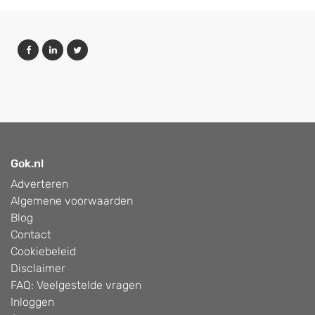
Gok.nl
Adverteren
Algemene voorwaarden
Blog
Contact
Cookiebeleid
Disclaimer
FAQ: Veelgestelde vragen
Inloggen