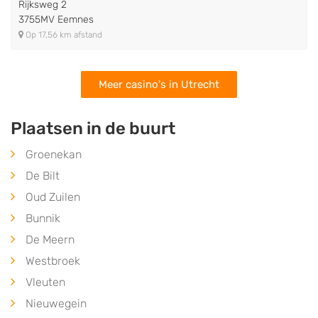
Rijksweg 2
3755MV Eemnes
Op 17,56 km afstand
Meer casino's in Utrecht
Plaatsen in de buurt
Groenekan
De Bilt
Oud Zuilen
Bunnik
De Meern
Westbroek
Vleuten
Nieuwegein