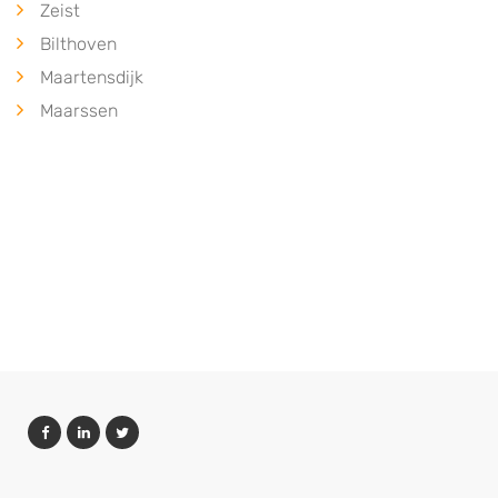
Zeist
Bilthoven
Maartensdijk
Maarssen