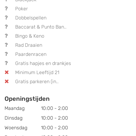
Poker
Dobbelspellen
Baccarat & Punto Ban..
Bingo & Keno
Rad Draaien
Paardenracen
Gratis hapjes en drankjes
Minimum Leeftijd 21
Gratis parkeren (in..
Openingstijden
Maandag
10:00 - 2:00
Dinsdag
10:00 - 2:00
Woensdag
10:00 - 2:00