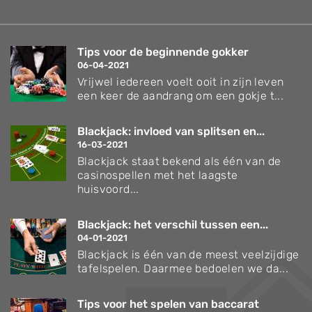
Tips voor de beginnende gokker
06-04-2021
Vrijwel iedereen voelt ooit in zijn leven
een keer de aandrang om een gokje t...
Blackjack: invloed van splitsen en...
16-03-2021
Blackjack staat bekend als één van de
casinospellen met het laagste
huisvoord...
Blackjack: het verschil tussen een...
04-01-2021
Blackjack is één van de meest veelzijdige
tafelspelen. Daarmee bedoelen we da...
Tips voor het spelen van baccarat