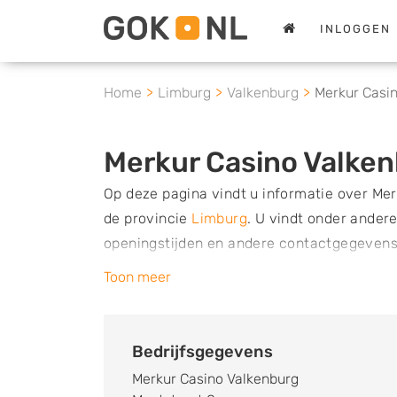
INLOGGEN
Home
Limburg
Valkenburg
Merkur Casi
Merkur Casino Valke
Op deze pagina vindt u informatie over Mer
de provincie
Limburg
. U vindt onder ander
openingstijden en andere contactgegevens.
kunt spelen in dit casino. Zo weet voor we
Toon meer
terecht kunt. Ten slotte kunt een beoordeli
deze gokhal.
Bedrijfsgegevens
Zoekt u een ander casino? Zoek dan in
Val
Merkur Casino Valkenburg