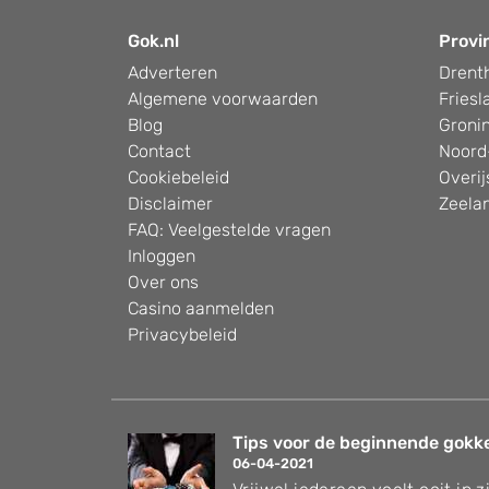
Gok.nl
Provi
Adverteren
Drent
Algemene voorwaarden
Friesl
Blog
Groni
Contact
Noord
Cookiebeleid
Overij
Disclaimer
Zeela
FAQ: Veelgestelde vragen
Inloggen
Over ons
Casino aanmelden
Privacybeleid
Tips voor de beginnende gokk
06-04-2021