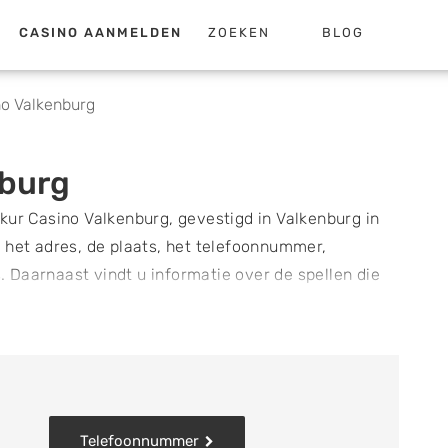
CASINO AANMELDEN
ZOEKEN
BLOG
no Valkenburg
nburg
kur Casino Valkenburg, gevestigd in Valkenburg in
e het adres, de plaats, het telefoonnummer,
 Daarnaast vindt u informatie over de spellen die
lke gokspellen u bij Merkur Casino Valkenburg
ng of review achterlaten als u al ervaring hebt met
kenburg
.
Telefoonnummer