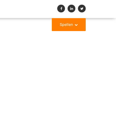
Spellen