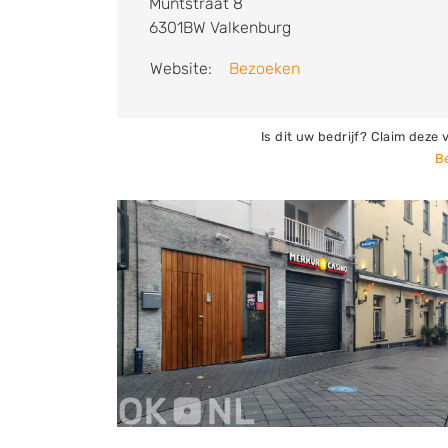
Muntstraat 8
6301BW Valkenburg
Website:
Bezoeken
Is dit uw bedrijf? Claim deze 
Be