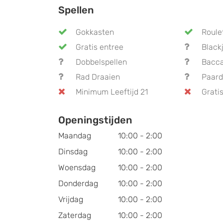
Spellen
Gokkasten
Roule
Gratis entree
Black
Dobbelspellen
Bacca
Rad Draaien
Paar
Minimum Leeftijd 21
Gratis
Openingstijden
Maandag
10:00 - 2:00
Dinsdag
10:00 - 2:00
Woensdag
10:00 - 2:00
Donderdag
10:00 - 2:00
Vrijdag
10:00 - 2:00
Zaterdag
10:00 - 2:00