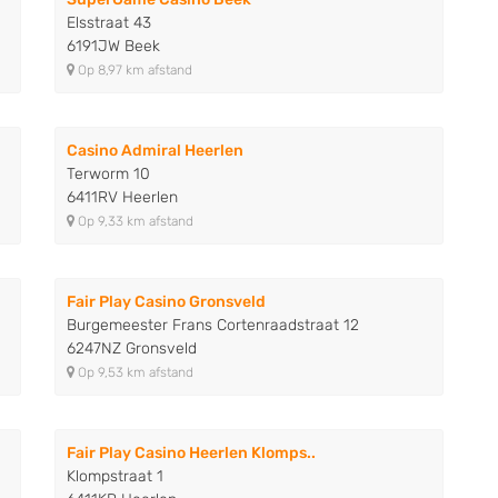
Elsstraat 43
6191JW Beek
Op 8,97 km afstand
Casino Admiral Heerlen
Terworm 10
6411RV Heerlen
Op 9,33 km afstand
Fair Play Casino Gronsveld
Burgemeester Frans Cortenraadstraat 12
6247NZ Gronsveld
Op 9,53 km afstand
Fair Play Casino Heerlen Klomps..
Klompstraat 1