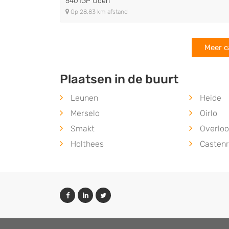
5401GP Uden
Op 28,83 km afstand
Meer c
Plaatsen in de buurt
Leunen
Heide
Merselo
Oirlo
Smakt
Overlo
Holthees
Casten