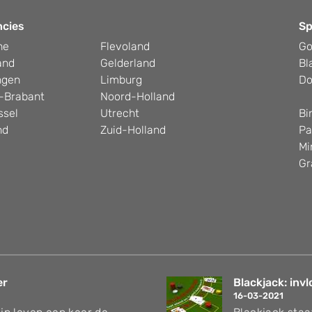
ncies
Sp
he
Flevoland
Go
and
Gelderland
Bl
ngen
Limburg
Do
-Brabant
Noord-Holland
ssel
Utrecht
Bi
nd
Zuid-Holland
Pa
Mi
Gr
er
Blackjack: invl
16-03-2021