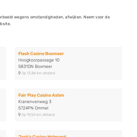
voorbeeld wegens omstandigheden, afwijken. Neem voor de
bsite.
Flash Casino Boxmeer
Hoogkoorpassage 10
5831DN Boxmeer
Op 13,84 km afstand
Fair Play Casino Asten
Kranenvenweg 3
5724PN Ommel
Op 19,54 km afstand
Jack's Casino Helmond