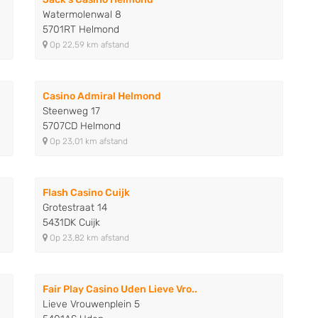
Watermolenwal 8
5701RT Helmond
Op 22,59 km afstand
Casino Admiral Helmond
Steenweg 17
5707CD Helmond
Op 23,01 km afstand
Flash Casino Cuijk
Grotestraat 14
5431DK Cuijk
Op 23,82 km afstand
Fair Play Casino Uden Lieve Vro..
Lieve Vrouwenplein 5