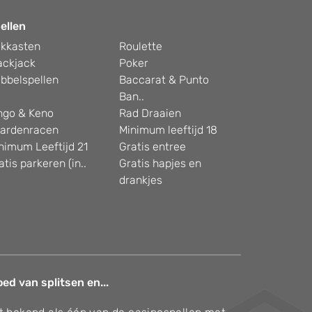
ellen
kkasten
Roulette
ackjack
Poker
bbelspellen
Baccarat & Punto
Ban..
ngo & Keno
Rad Draaien
ardenracen
Minimum leeftijd 18
nimum Leeftijd 21
Gratis entree
atis parkeren (in..
Gratis hapjes en
drankjes
oed van splitsen en...