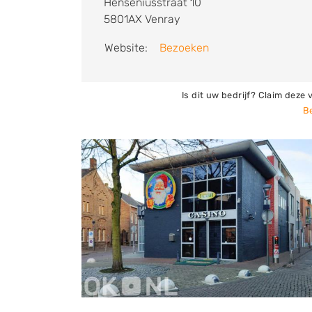
Henseniusstraat 10
5801AX Venray
Website:
Bezoeken
Is dit uw bedrijf? Claim deze 
Be