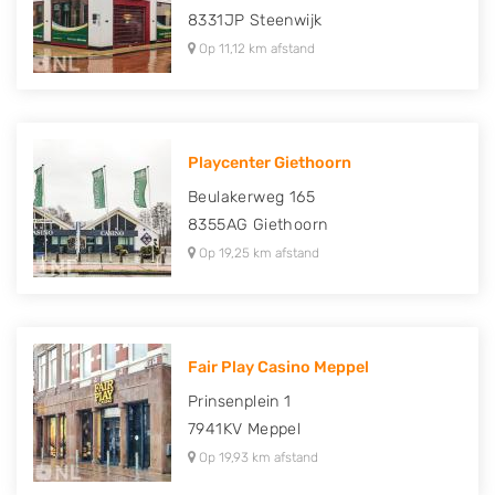
8331JP
Steenwijk
Op 11,12 km afstand
Playcenter Giethoorn
Beulakerweg 165
8355AG
Giethoorn
Op 19,25 km afstand
Fair Play Casino Meppel
Prinsenplein 1
7941KV
Meppel
Op 19,93 km afstand