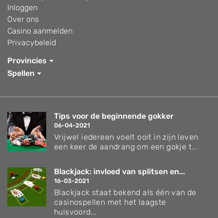
Inloggen
Over ons
Casino aanmelden
Privacybeleid
Provincies
Spellen
Tips voor de beginnende gokker
06-04-2021
Vrijwel iedereen voelt ooit in zijn leven
een keer de aandrang om een gokje t...
Blackjack: invloed van splitsen en...
16-03-2021
Blackjack staat bekend als één van de
casinospellen met het laagste
huisvoord...