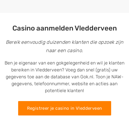
Casino aanmelden Vledderveen
Bereik eenvoudig duizenden klanten die opzoek zijn
naar een casino.
Ben je eigenaar van een gokgelegenheid en wil je klanten
bereiken in Vledderveen? Voeg dan snel (gratis) uw
gegevens toe aan de database van Gok.nl. Toon je NAW-
gegevens, telefoonnummer, website en acties aan
potentiele klanten!
Registreer je casino in Vledderveen