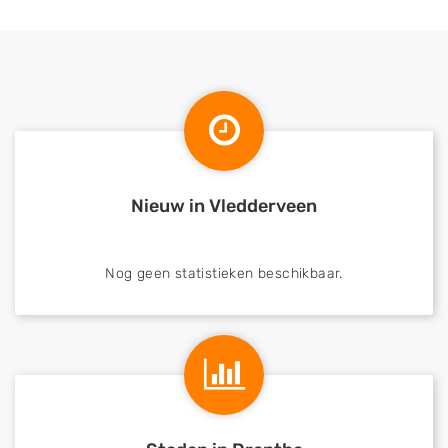
Nieuw in Vledderveen
Nog geen statistieken beschikbaar.