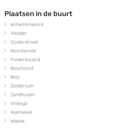
Plaatsen in de buurt
Wilhelminaoord
Vledder
Oosterstreek
Noordwolde
Frederiksoord
Boschoord
Boijl
Doldersum
Zandhuizen
Vinkega
Nijensleek
Wapse