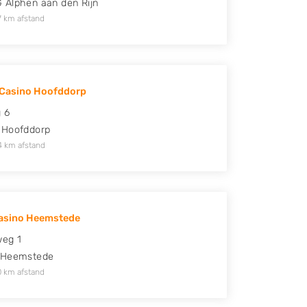
G
Alphen aan den Rijn
7 km afstand
 Casino Hoofddorp
 6
Hoofddorp
4 km afstand
Casino Heemstede
weg 1
Heemstede
0 km afstand