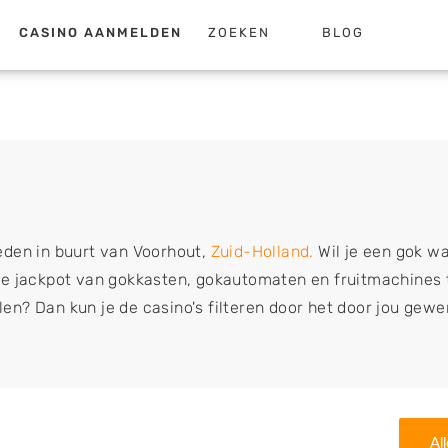
CASINO AANMELDEN
ZOEKEN
BLOG
eden in buurt van Voorhout,
Zuid-Holland.
Wil je een gok wa
de jackpot van gokkasten, gokautomaten en fruitmachines t
elen? Dan kun je de casino's filteren door het door jou gewen
e plaats of regio? Je vindt op deze website een overzicht v
aam van het casino kun je zelfs direct
zoeken
naar een ge
All