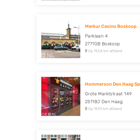
Merkur Casino Boskoop
Parklaan 4
2771GB
Boskoop
Op 19,54 km afstand
Hommerson Den Haag Sp
Grote Marktstraat 149
2511BJ
Den Haag
Op 19,93 km afstand