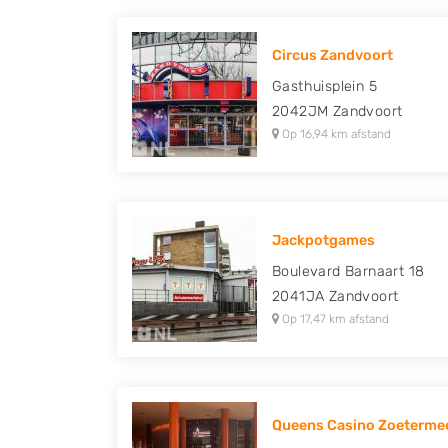
Circus Zandvoort
Gasthuisplein 5
2042JM
Zandvoort
Op 16,94 km afstand
Jackpotgames
Boulevard Barnaart 18
2041JA
Zandvoort
Op 17,47 km afstand
Queens Casino Zoeterme