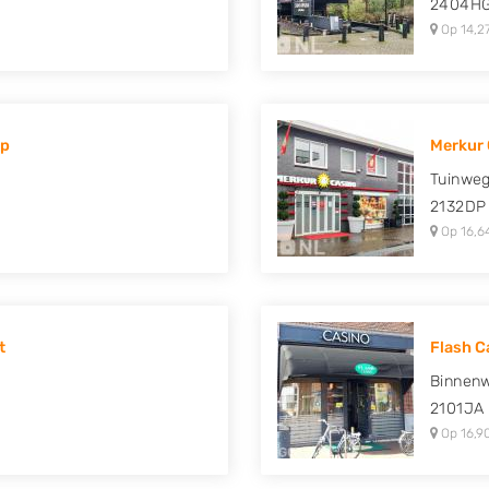
2404H
Op 14,2
rp
Merkur
Tuinweg
2132DP
Op 16,6
t
Flash 
Binnen
2101JA
Op 16,9