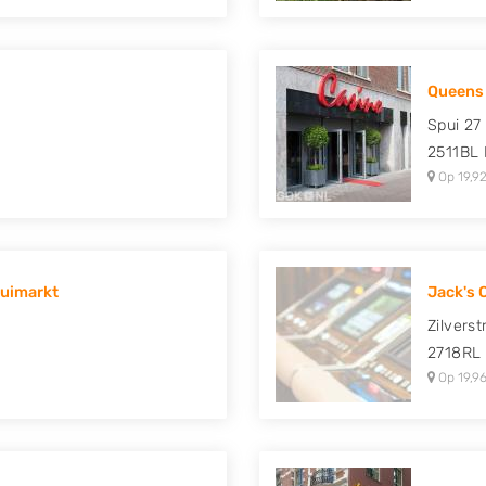
Queens 
Spui 27
2511BL
Op 19,92
uimarkt
Jack's 
Zilverst
2718RL
Op 19,96