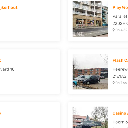
jkerhout
Play Wo
Parallel
2202HK
Op 4,52
k
Flash C
evard 10
Heerew
2161AG
Op 7,66
4
Casino 
Hoorn 