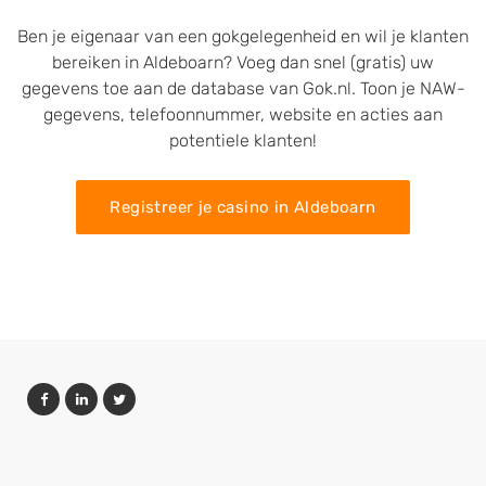
Ben je eigenaar van een gokgelegenheid en wil je klanten
bereiken in Aldeboarn? Voeg dan snel (gratis) uw
gegevens toe aan de database van Gok.nl. Toon je NAW-
gegevens, telefoonnummer, website en acties aan
potentiele klanten!
Registreer je casino in Aldeboarn