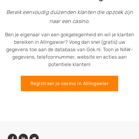
Bereik eenvoudig duizenden klanten die opzoek zijn
naar een casino.
Ben je eigenaar van een gokgelegenheid en wil je klanten
bereiken in Allingawier? Voeg dan snel (gratis) uw
gegevens toe aan de database van Gok.nl. Toon je NAW-
gegevens, telefoonnummer, website en acties aan
potentiele klanten!
Registreer je casino in Allingawier