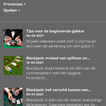
Provincies
Spellen
Tips voor de beginnende gokker
06-04-2021
Vrijwel iedereen voelt ooit in zijn leven
een keer de aandrang om een gokje t...
Blackjack: invloed van splitsen en...
16-03-2021
Blackjack staat bekend als één van de
casinospellen met het laagste
huisvoord...
Blackjack: het verschil tussen een...
04-01-2021
Blackjack is één van de meest veelzijdige
tafelspelen. Daarmee bedoelen we da...