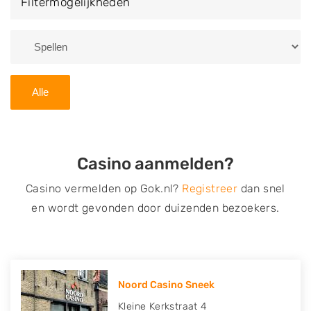
Filtermogelijkheden
de filter.
Zoek je liever naar een casino in een andere plaats of
regio? Je vindt op deze website een overzicht van
alle casino's in
Friesland
. Met behulp van je
Alle
woonplaats, postcode of de naam van het casino kun
je zelfs direct
zoeken
naar een gewenste
gokgelegenheid.
Casino aanmelden?
Casino vermelden op Gok.nl?
Registreer
dan snel
en wordt gevonden door duizenden bezoekers.
Noord Casino Sneek
Kleine Kerkstraat 4