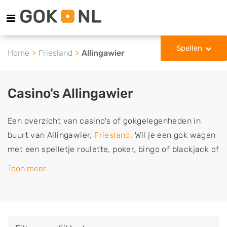
Spellen
Home
Friesland
Allingawier
Casino's Allingawier
Een overzicht van casino's of gokgelegenheden in
buurt van Allingawier,
Friesland.
Wil je een gok wagen
met een spelletje roulette, poker, bingo of blackjack of
een poging doen om de jackpot van gokkasten,
Toon meer
gokautomaten en fruitmachines te winnen? Kies dan
een casino of gokhal in jouw buurt uit. Wil je een
specifiek spel spelen? Dan kun je de casino's filteren
door het door jou gewenste gokspel te selecteren in