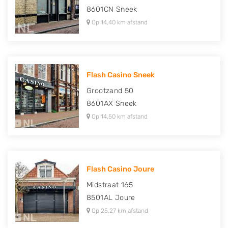
8601CN
Sneek
Op 14,40 km afstand
Flash Casino Sneek
Grootzand 50
8601AX
Sneek
Op 14,50 km afstand
Flash Casino Joure
Midstraat 165
8501AL
Joure
Op 25,27 km afstand