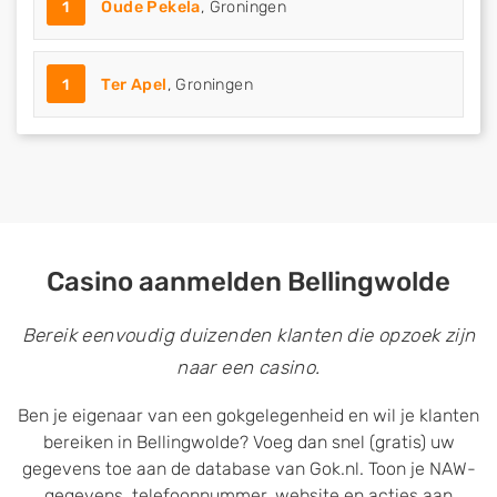
1
Oude Pekela
, Groningen
1
Ter Apel
, Groningen
Casino aanmelden Bellingwolde
Bereik eenvoudig duizenden klanten die opzoek zijn
naar een casino.
Ben je eigenaar van een gokgelegenheid en wil je klanten
bereiken in Bellingwolde? Voeg dan snel (gratis) uw
gegevens toe aan de database van Gok.nl. Toon je NAW-
gegevens, telefoonnummer, website en acties aan