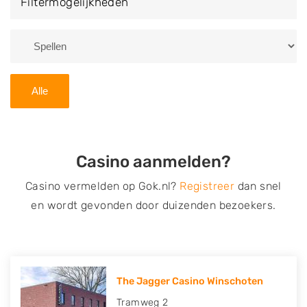
Filtermogelijkheden
te selecteren in de filter.
Zoek je liever naar een casino in een andere plaats of
regio? Je vindt op deze website een overzicht van
alle casino's in
Groningen
. Met behulp van je
Alle
woonplaats, postcode of de naam van het casino kun
je zelfs direct
zoeken
naar een gewenste
gokgelegenheid.
Casino aanmelden?
Casino vermelden op Gok.nl?
Registreer
dan snel
en wordt gevonden door duizenden bezoekers.
The Jagger Casino Winschoten
Tramweg 2