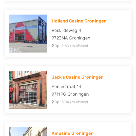
Holland Casino Groningen
Roskildeweg 4
9723MA
Groningen
Op 12,60 km afstand
Jack's Casino Groningen
Poelestraat 13
9711PG
Groningen
Op 13,84 km afstand
Amusino Groningen