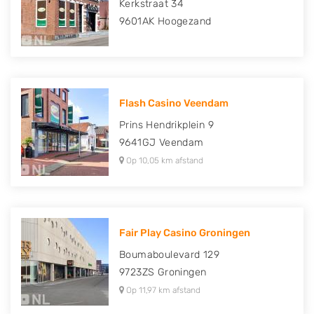
Kerkstraat 34
9601AK
Hoogezand
Flash Casino Veendam
Prins Hendrikplein 9
9641GJ
Veendam
Op 10,05 km afstand
Fair Play Casino Groningen
Boumaboulevard 129
9723ZS
Groningen
Op 11,97 km afstand