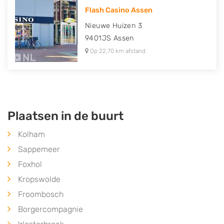
Flash Casino Assen
Nieuwe Huizen 3
9401JS
Assen
Op 22,70 km afstand
Plaatsen in de buurt
Kolham
Sappemeer
Foxhol
Kropswolde
Froombosch
Borgercompagnie