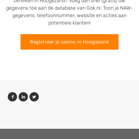
bereiken in Hoogezand? Voeg dan snel (gratis) uw
gegevens toe aan de database van Gok.nl. Toon je NAW-
gegevens, telefoonnummer, website en acties aan
potentiele klanten!
Registreer je casino in Hoogezand