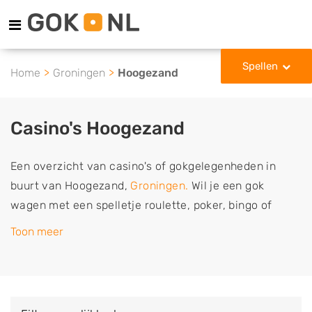
Spellen
Home
Groningen
Hoogezand
Casino's Hoogezand
Een overzicht van casino's of gokgelegenheden in
buurt van Hoogezand,
Groningen.
Wil je een gok
wagen met een spelletje roulette, poker, bingo of
blackjack of een poging doen om de jackpot van
Toon meer
gokkasten, gokautomaten en fruitmachines te
winnen? Kies dan een casino of gokhal in jouw buurt
uit. Wil je een specifiek spel spelen? Dan kun je de
casino's filteren door het door jou gewenste gokspel