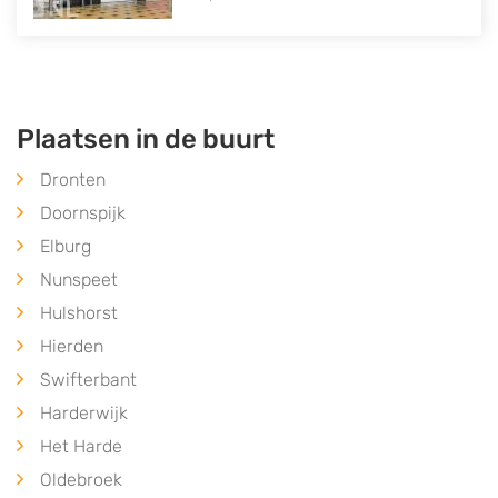
Plaatsen in de buurt
Dronten
Doornspijk
Elburg
Nunspeet
Hulshorst
Hierden
Swifterbant
Harderwijk
Het Harde
Oldebroek