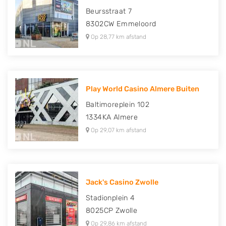
Beursstraat 7
8302CW
Emmeloord
Op 28,77 km afstand
Play World Casino Almere Buiten
Baltimoreplein 102
1334KA
Almere
Op 29,07 km afstand
Jack's Casino Zwolle
Stadionplein 4
8025CP
Zwolle
Op 29,86 km afstand