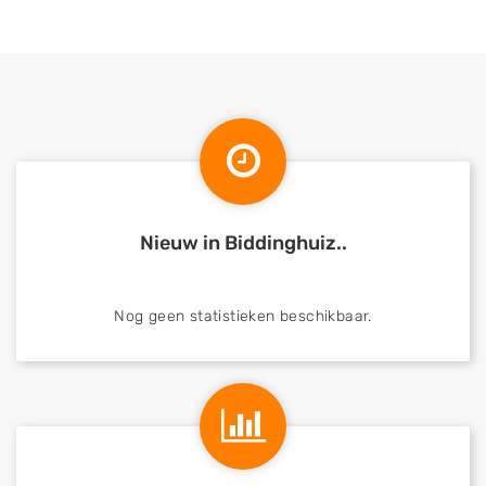
Nieuw in Biddinghuiz..
Nog geen statistieken beschikbaar.