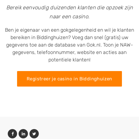
Bereik eenvoudig duizenden klanten die opzoek zijn
naar een casino.
Ben je eigenaar van een gokgelegenheid en wil je klanten
bereiken in Biddinghuizen? Voeg dan snel (gratis) uw
gegevens toe aan de database van Gok.nl. Toon je NAW-
gegevens, telefoonnummer, website en acties aan
potentiele klanten!
Registreer je casino in Biddinghuizen