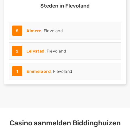
Steden in Flevoland
5
Almere
, Flevoland
2
Lelystad
, Flevoland
1
Emmeloord
, Flevoland
Casino aanmelden Biddinghuizen