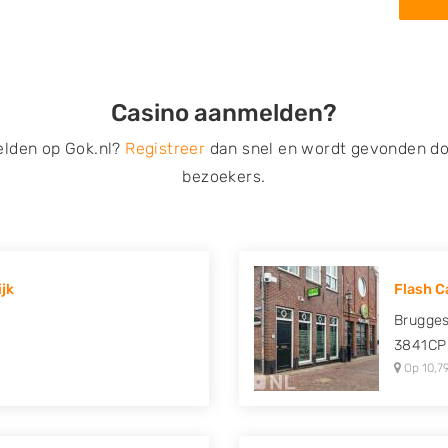
Casino aanmelden?
elden op Gok.nl?
Registreer
dan snel en wordt gevonden do
bezoekers.
jk
Flash C
Brugges
3841CP
Op 10,7