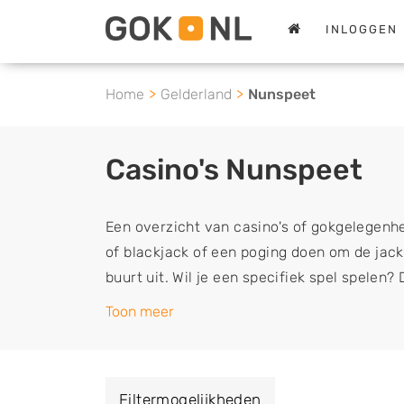
INLOGGEN
Home
Gelderland
Nunspeet
Casino's Nunspeet
Een overzicht van casino's of gokgelegenh
of blackjack of een poging doen om de jac
buurt uit. Wil je een specifiek spel spelen?
Toon meer
Zoek je liever naar een casino in een ander
van je woonplaats, postcode of de naam van
Filtermogelijkheden