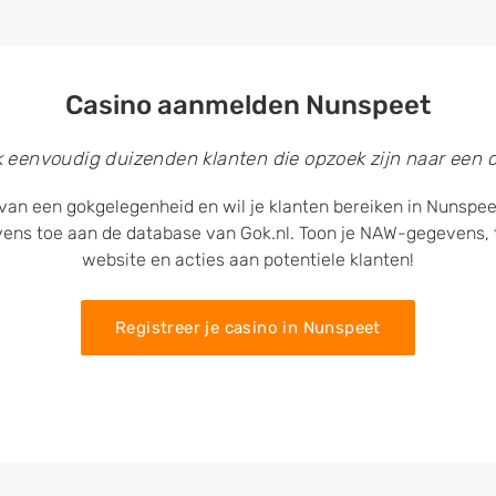
Casino aanmelden Nunspeet
k eenvoudig duizenden klanten die opzoek zijn naar een c
van een gokgelegenheid en wil je klanten bereiken in Nunspe
evens toe aan de database van Gok.nl. Toon je NAW-gegevens,
website en acties aan potentiele klanten!
Registreer je casino in Nunspeet