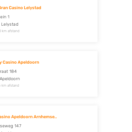
Gran Casino Lelystad
ein 1
Lelystad
0 km afstand
ay Casino Apeldoorn
raat 184
Apeldoorn
5 km afstand
asino Apeldoorn Arnhemse..
seweg 147