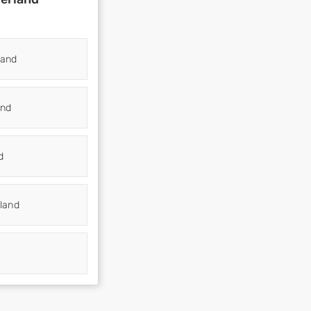
land
and
d
rland