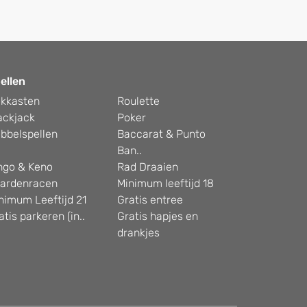
ellen
kkasten
Roulette
ackjack
Poker
bbelspellen
Baccarat & Punto
Ban..
ngo & Keno
Rad Draaien
ardenracen
Minimum leeftijd 18
nimum Leeftijd 21
Gratis entree
atis parkeren (in..
Gratis hapjes en
drankjes