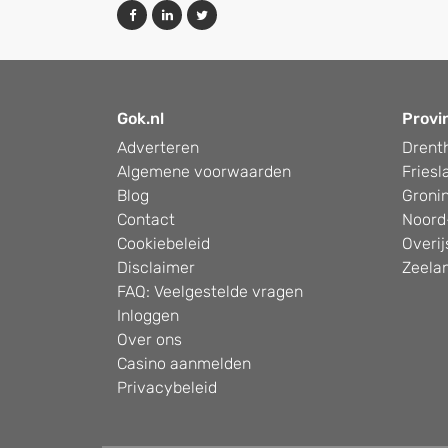
Gok.nl
Provi
Adverteren
Drent
Algemene voorwaarden
Friesl
Blog
Groni
Contact
Noord
Cookiebeleid
Overij
Disclaimer
Zeela
FAQ: Veelgestelde vragen
Inloggen
Over ons
Casino aanmelden
Privacybeleid