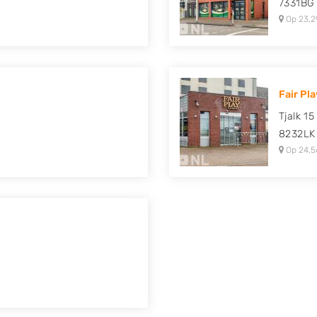
7331BG
Op 23,2
Fair Pl
Tjalk 15
8232LK
Op 24,5