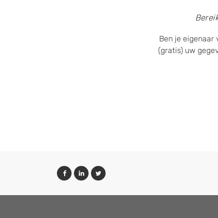
Berei
Ben je eigenaar 
(gratis) uw geg