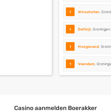
1
Winschoten
, Gron
1
Delfzijl
, Groningen
1
Hoogezand
, Gron
1
Veendam
, Groning
Casino aanmelden Boerakker