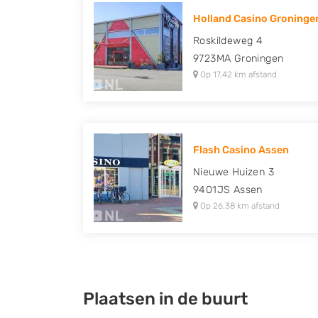
Holland Casino Groninge
Roskildeweg 4
9723MA
Groningen
Op 17,42 km afstand
Flash Casino Assen
Nieuwe Huizen 3
9401JS
Assen
Op 26,38 km afstand
Plaatsen in de buurt