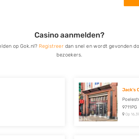
Casino aanmelden?
elden op Gok.nl?
Registreer
dan snel en wordt gevonden do
bezoekers.
Jack's 
Poelest
9711PG
Op 16,3