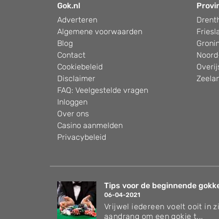
Gok.nl
Provi
Adverteren
Drent
Algemene voorwaarden
Friesl
Blog
Groni
Contact
Noord
Cookiebeleid
Overij
Disclaimer
Zeela
FAQ: Veelgestelde vragen
Inloggen
Over ons
Casino aanmelden
Privacybeleid
Tips voor de beginnende gokk
06-04-2021
Vrijwel iedereen voelt ooit in 
aandrang om een gokje t...