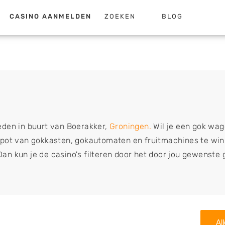
CASINO AANMELDEN
ZOEKEN
BLOG
eden in buurt van Boerakker,
Groningen.
Wil je een gok wage
kpot van gokkasten, gokautomaten en fruitmachines te winn
 Dan kun je de casino's filteren door het door jou gewenste g
e plaats of regio? Je vindt op deze website een overzicht v
 het casino kun je zelfs direct
zoeken
naar een gewenste
All