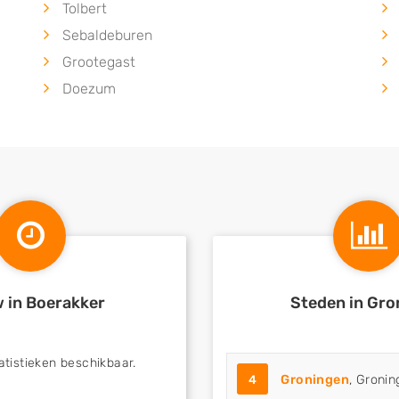
Tolbert
Sebaldeburen
Grootegast
Doezum
 in Boerakker
Steden in Gro
tistieken beschikbaar.
4
Groningen
, Groni