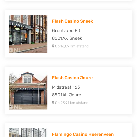
Flash Casino Sneek
Grootzand 50
8601AX
Sneek
Op 16,89 km afstand
Flash Casino Joure
Midstraat 165
8501AL
Joure
Op 23,91 km afstand
Flamingo Casino Heerenveen