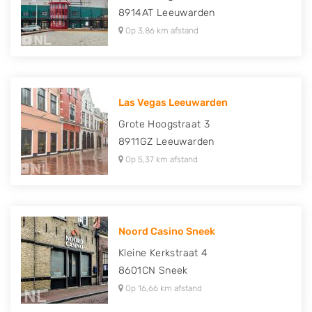
8914AT
Leeuwarden
Op 3,86 km afstand
Las Vegas Leeuwarden
Grote Hoogstraat 3
8911GZ
Leeuwarden
Op 5,37 km afstand
Noord Casino Sneek
Kleine Kerkstraat 4
8601CN
Sneek
Op 16,66 km afstand