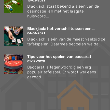
16-03-2021
Blackjack staat bekend als één van de
casinospellen met het laagste
huisvoord...
Blackjack: het verschil tussen een...
04-01-2021
Blackjack is één van de meest veelzijdige
tafelspelen. Daarmee bedoelen we da...
Tips voor het spelen van baccarat
01-12-2020
Baccarat is tegenwoordig een erg
populair tafelspel. Er wordt wel eens
gezegd...