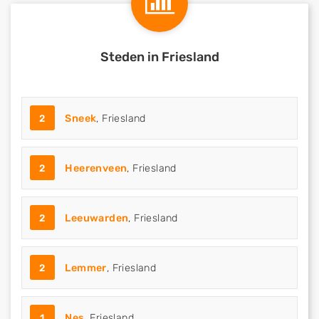
Steden in Friesland
2
Sneek
, Friesland
2
Heerenveen
, Friesland
2
Leeuwarden
, Friesland
2
Lemmer
, Friesland
1
Nes
, Friesland