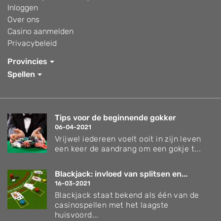
Inloggen
Over ons
Casino aanmelden
Privacybeleid
Provincies
Spellen
Tips voor de beginnende gokker
06-04-2021
Vrijwel iedereen voelt ooit in zijn leven
een keer de aandrang om een gokje t...
Blackjack: invloed van splitsen en...
16-03-2021
Blackjack staat bekend als één van de
casinospellen met het laagste
huisvoord...