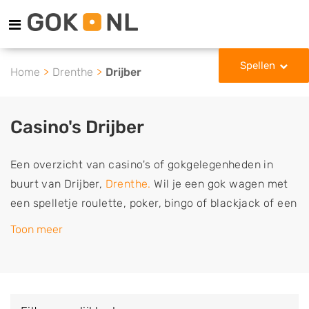
Spellen
Home
Drenthe
Drijber
Casino's Drijber
Een overzicht van casino's of gokgelegenheden in
buurt van Drijber,
Drenthe.
Wil je een gok wagen met
een spelletje roulette, poker, bingo of blackjack of een
poging doen om de jackpot van gokkasten,
Toon meer
gokautomaten en fruitmachines te winnen? Kies dan
een casino of gokhal in jouw buurt uit. Wil je een
specifiek spel spelen? Dan kun je de casino's filteren
door het door jou gewenste gokspel te selecteren in