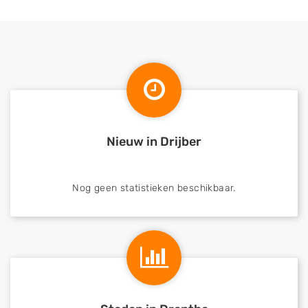
Nieuw in Drijber
Nog geen statistieken beschikbaar.