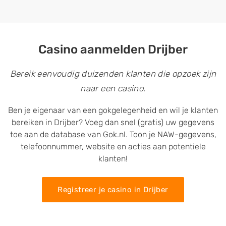
Casino aanmelden Drijber
Bereik eenvoudig duizenden klanten die opzoek zijn
naar een casino.
Ben je eigenaar van een gokgelegenheid en wil je klanten
bereiken in Drijber? Voeg dan snel (gratis) uw gegevens
toe aan de database van Gok.nl. Toon je NAW-gegevens,
telefoonnummer, website en acties aan potentiele
klanten!
Registreer je casino in Drijber