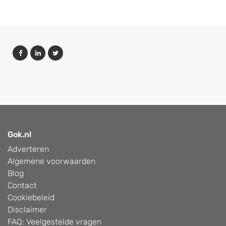
Gok.nl
Adverteren
Algemene voorwaarden
Blog
Contact
Cookiebeleid
Disclaimer
FAQ: Veelgestelde vragen