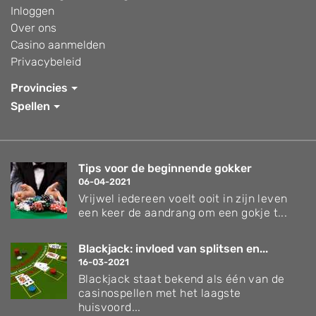
Inloggen
Over ons
Casino aanmelden
Privacybeleid
Provincies
Spellen
Tips voor de beginnende gokker
06-04-2021
Vrijwel iedereen voelt ooit in zijn leven
een keer de aandrang om een gokje t...
Blackjack: invloed van splitsen en...
16-03-2021
Blackjack staat bekend als één van de
casinospellen met het laagste
huisvoord...