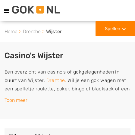
Spellen
Home
Drenthe
Wijster
Casino's Wijster
Een overzicht van casino's of gokgelegenheden in
buurt van Wijster,
Drenthe.
Wil je een gok wagen met
een spelletje roulette, poker, bingo of blackjack of een
poging doen om de jackpot van gokkasten,
Toon meer
gokautomaten en fruitmachines te winnen? Kies dan
een casino of gokhal in jouw buurt uit. Wil je een
specifiek spel spelen? Dan kun je de casino's filteren
door het door jou gewenste gokspel te selecteren in