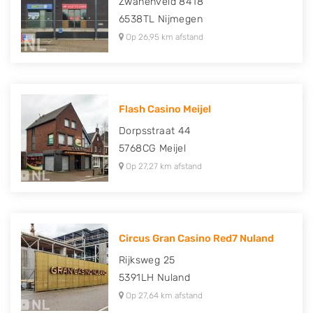
Zwanenveld 8418
6538TL
Nijmegen
Op 26,95 km afstand
Flash Casino Meijel
Dorpsstraat 44
5768CG
Meijel
Op 27,27 km afstand
Circus Gran Casino Red7 Nuland
Rijksweg 25
5391LH
Nuland
Op 27,64 km afstand