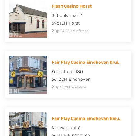
Flash Casino Horst
Schoolstraat 2
5961EH
Horst
Op 24,05 km afstand
Fair Play Casino Eindhoven Krui..
Kruisstraat 180
5612CN
Eindhoven
Op 25,11 km afstand
Fair Play Casino Eindhoven Nieu..
Nieuwstraat 6
5611DB
Eindhoven