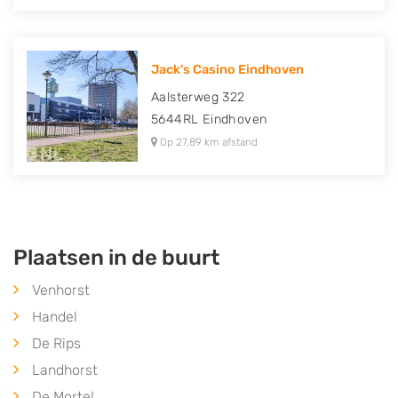
Jack's Casino Eindhoven
Aalsterweg 322
5644RL
Eindhoven
Op 27,89 km afstand
Plaatsen in de buurt
Venhorst
Handel
De Rips
Landhorst
De Mortel