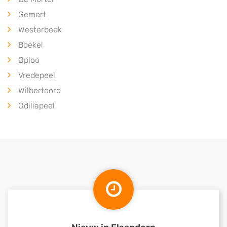
Gemert
Westerbeek
Boekel
Oploo
Vredepeel
Wilbertoord
Odiliapeel