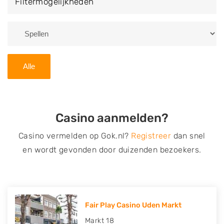
Filtermogelijkheden
te selecteren in de filter.
Zoek je liever naar een casino in een andere plaats of
regio? Je vindt op deze website een overzicht van
alle casino's in
Noord-Brabant
. Met behulp van je
Alle
woonplaats, postcode of de naam van het casino kun
je zelfs direct
zoeken
naar een gewenste
gokgelegenheid.
Casino aanmelden?
Casino vermelden op Gok.nl?
Registreer
dan snel
en wordt gevonden door duizenden bezoekers.
Fair Play Casino Uden Markt
Markt 18