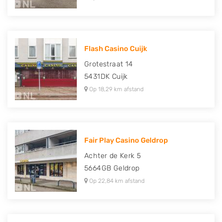
Flash Casino Cuijk
Grotestraat 14
5431DK
Cuijk
Op 18,29 km afstand
Fair Play Casino Geldrop
Achter de Kerk 5
5664GB
Geldrop
Op 22,84 km afstand