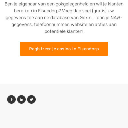
Ben je eigenaar van een gokgelegenheid en wil je klanten
bereiken in Elsendorp? Voeg dan snel (gratis) uw
gegevens toe aan de database van Gok.nl. Toon je NAW-
gegevens, telefoonnummer, website en acties aan
potentiele klanten!
Registreer je casino in Elsendorp