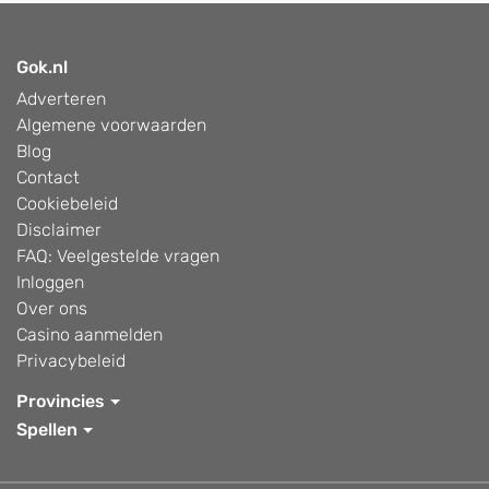
Gok.nl
Adverteren
Algemene voorwaarden
Blog
Contact
Cookiebeleid
Disclaimer
FAQ: Veelgestelde vragen
Inloggen
Over ons
Casino aanmelden
Privacybeleid
Provincies
Spellen