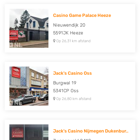
Casino Game Palace Heeze
Nieuwendijk 20
5591JK
Heeze
Op 26,31 km afstand
Jack's Casino Oss
Burgwal 19
5341CP
Oss
Op 26,80 km afstand
Jack's Casino Nijmegen Dukenbur..