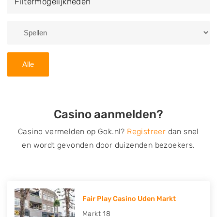
Filtermogelijkheden
te selecteren in de filter.
Zoek je liever naar een casino in een andere plaats of
regio? Je vindt op deze website een overzicht van
alle casino's in
Noord-Brabant
. Met behulp van je
Alle
woonplaats, postcode of de naam van het casino kun
je zelfs direct
zoeken
naar een gewenste
gokgelegenheid.
Casino aanmelden?
Casino vermelden op Gok.nl?
Registreer
dan snel
en wordt gevonden door duizenden bezoekers.
Fair Play Casino Uden Markt
Markt 18