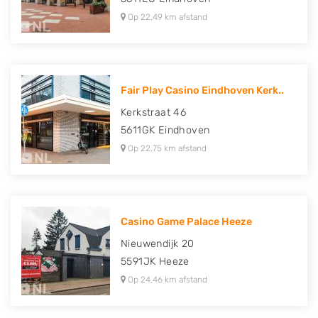
Op 22,49 km afstand
Fair Play Casino Eindhoven Kerk..
Kerkstraat 46
5611GK
Eindhoven
Op 22,75 km afstand
Casino Game Palace Heeze
Nieuwendijk 20
5591JK
Heeze
Op 24,46 km afstand