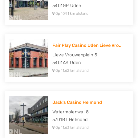
5401GP
Uden
Op 10,91 km afstand
Fair Play Casino Uden Lieve Vro..
Lieve Vrouwenplein 5
5401AS
Uden
Op 11,62 km afstand
Jack's Casino Helmond
Watermolenwal 8
5701RT
Helmond
Op 11,63 km afstand