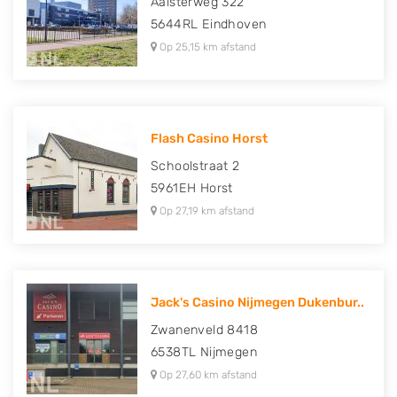
Aalsterweg 322
5644RL
Eindhoven
Op 25,15 km afstand
Flash Casino Horst
Schoolstraat 2
5961EH
Horst
Op 27,19 km afstand
Jack's Casino Nijmegen Dukenbur..
Zwanenveld 8418
6538TL
Nijmegen
Op 27,60 km afstand