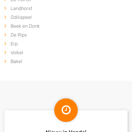
Landhorst
Odiliapeel
Beek en Donk
De Rips
Erp
Volkel
Bakel