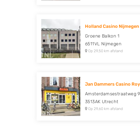
Holland Casino Nijmegen
Groene Balkon 1
6511VL
Nijmegen
Op 29,50 km afstand
Jan Dammers Casino Roy
Amsterdamsestraatweg 
3513AK
Utrecht
Op 29,60 km afstand