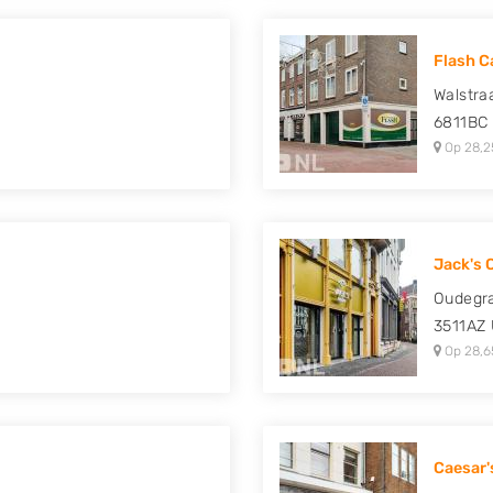
Flash 
Walstra
6811BC
Op 28,2
Jack's 
Oudegr
3511AZ
Op 28,6
Caesar'