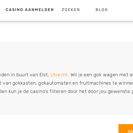
CASINO AANMELDEN
ZOEKEN
BLOG
den in buurt van Elst,
Utrecht.
Wil je een gok wagen met een
t van gokkasten, gokautomaten en fruitmachines te winnen
 Dan kun je de casino's filteren door het door jou gewenste g
e plaats of regio? Je vindt op deze website een overzicht v
 casino kun je zelfs direct
zoeken
naar een gewenste gok
All