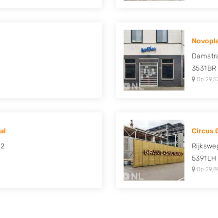
Novopla
Damstr
3531BR
Op 29,5
al
Circus 
92
Rijkswe
5391LH
Op 29,8