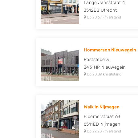
Lange Jansstraat 4
3512BB
Utrecht
Op 28,67 km afstand
Hommerson Nieuwegein
Poststede 3
3431HP
Nieuwegein
Op 28,89 km afstand
Walk in Nijmegen
Bloemerstraat 63
6511ED
Nijmegen
Op 29,28 km afstand