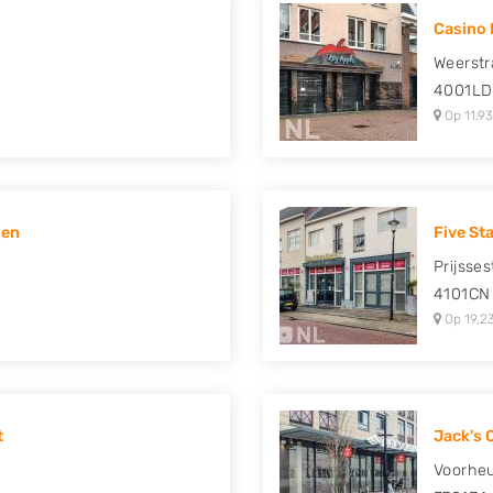
Casino 
Weerstr
4001LD
Op 11,93
den
Five St
Prijsses
4101CN
Op 19,2
t
Jack's 
Voorheu