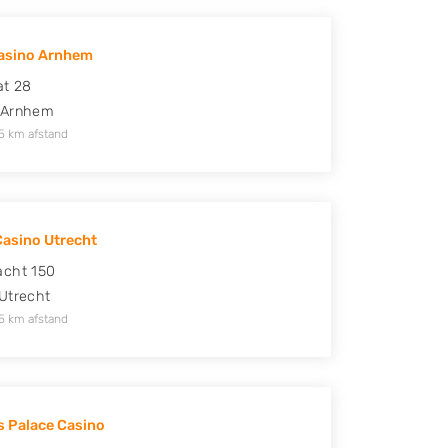
Casino Arnhem
at 28
Arnhem
5 km afstand
Casino Utrecht
acht 150
Utrecht
5 km afstand
s Palace Casino