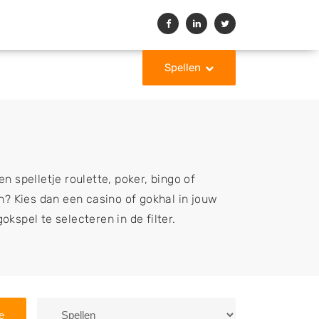
Spellen
 spelletje roulette, poker, bingo of
? Kies dan een casino of gokhal in jouw
okspel te selecteren in de filter.
an alle casino's in
Utrecht
. Met behulp van
gelegenheid.
e