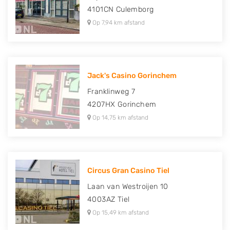
4101CN
Culemborg
Op 7,94 km afstand
Jack's Casino Gorinchem
Franklinweg 7
4207HX
Gorinchem
Op 14,75 km afstand
Circus Gran Casino Tiel
Laan van Westroijen 10
4003AZ
Tiel
Op 15,49 km afstand