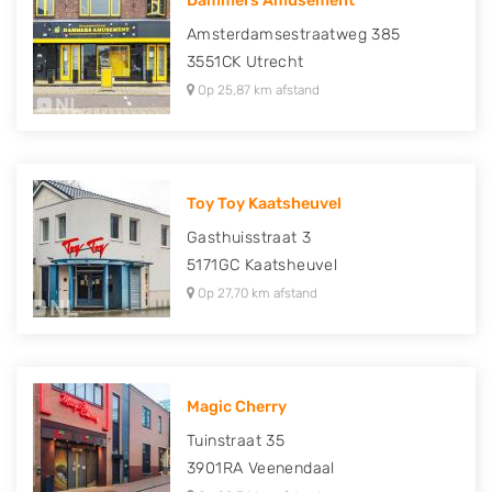
Dammers Amusement
Amsterdamsestraatweg 385
3551CK
Utrecht
Op 25,87 km afstand
Toy Toy Kaatsheuvel
Gasthuisstraat 3
5171GC
Kaatsheuvel
Op 27,70 km afstand
Magic Cherry
Tuinstraat 35
3901RA
Veenendaal