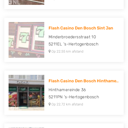
Flash Casino Den Bosch Sint Jan
Minderbroedersstraat 10
5211EL
's-Hertogenbosch
Op 22,55 km afstand
Flash Casino Den Bosch Hinthame..
Hinthamereinde 36
5211PN
's-Hertogenbosch
Op 22,72 km afstand