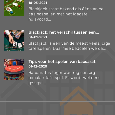
16-03-2021
Blackjack staat bekend als één van de
casinospellen met het laagste
huisvoord...
Blackjack: het verschil tussen een...
04-01-2021
Blackjack is één van de meest veelzijdige
tafelspelen. Daarmee bedoelen we da...
Tips voor het spelen van baccarat
01-12-2020
Baccarat is tegenwoordig een erg
populair tafelspel. Er wordt wel eens
gezegd...