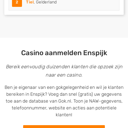
2
Tiel
, Gelderland
Casino aanmelden Enspijk
Bereik eenvoudig duizenden klanten die opzoek zijn
naar een casino.
Ben je eigenaar van een gokgelegenheid en wil je klanten
bereiken in Enspijk? Voeg dan snel (gratis) uw gegevens
toe aan de database van Gok.nl. Toon je NAW-gegevens,
telefoonnummer, website en acties aan potentiele
klanten!