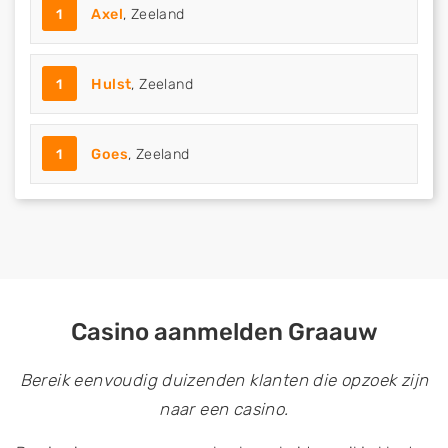
1
Axel
, Zeeland
1
Hulst
, Zeeland
1
Goes
, Zeeland
Casino aanmelden Graauw
Bereik eenvoudig duizenden klanten die opzoek zijn
naar een casino.