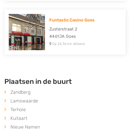
Funtastic Casino Goes
Zusterstraat 2
4461JA
Goes
Op 24,36 km afstand
Plaatsen in de buurt
Zandberg
Lamswaarde
Terhole
Kuitaart
Nieuw Namen