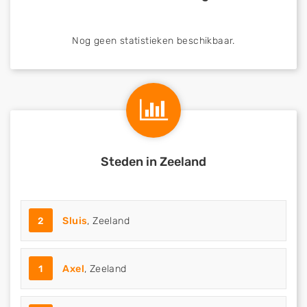
Nog geen statistieken beschikbaar.
Steden in Zeeland
2
Sluis
, Zeeland
1
Axel
, Zeeland