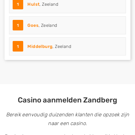
1
Hulst
, Zeeland
1
Goes
, Zeeland
1
Middelburg
, Zeeland
Casino aanmelden Zandberg
Bereik eenvoudig duizenden klanten die opzoek zijn
naar een casino.