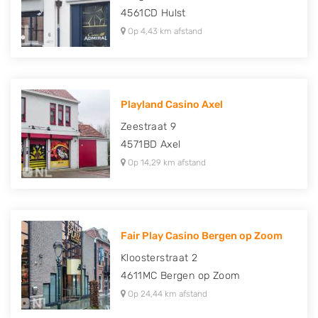
4561CD
Hulst
Op 4,43 km afstand
Playland Casino Axel
Zeestraat 9
4571BD
Axel
Op 14,29 km afstand
Fair Play Casino Bergen op Zoom
Kloosterstraat 2
4611MC
Bergen op Zoom
Op 24,44 km afstand