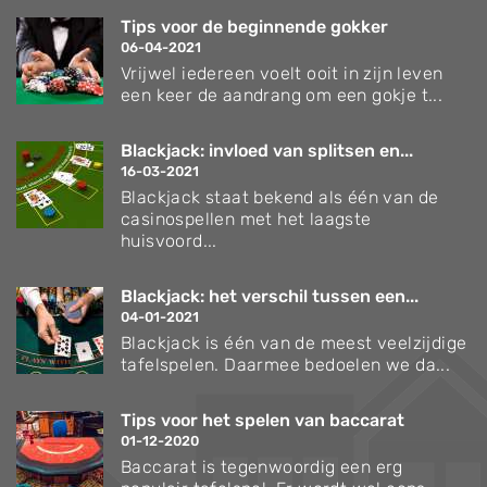
Tips voor de beginnende gokker
06-04-2021
Vrijwel iedereen voelt ooit in zijn leven
een keer de aandrang om een gokje t...
Blackjack: invloed van splitsen en...
16-03-2021
Blackjack staat bekend als één van de
casinospellen met het laagste
huisvoord...
Blackjack: het verschil tussen een...
04-01-2021
Blackjack is één van de meest veelzijdige
tafelspelen. Daarmee bedoelen we da...
Tips voor het spelen van baccarat
01-12-2020
Baccarat is tegenwoordig een erg