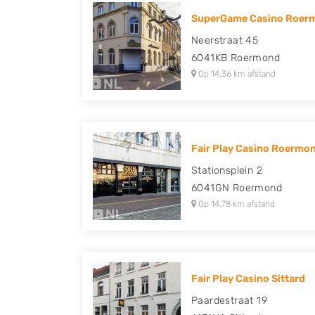
SuperGame Casino Roer
Neerstraat 45
6041KB
Roermond
Op 14,36 km afstand
Fair Play Casino Roermo
Stationsplein 2
6041GN
Roermond
Op 14,78 km afstand
Fair Play Casino Sittard
Paardestraat 19