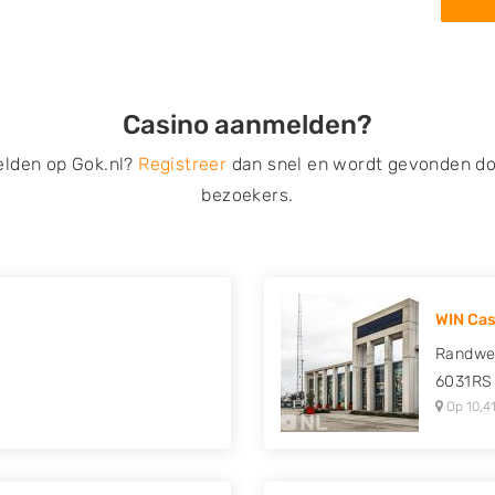
Casino aanmelden?
elden op Gok.nl?
Registreer
dan snel en wordt gevonden do
bezoekers.
WIN Cas
Randwe
6031RS
Op 10,41