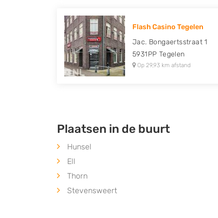
Flash Casino Tegelen
Jac. Bongaertsstraat 1
5931PP
Tegelen
Op 29,93 km afstand
Plaatsen in de buurt
Hunsel
Ell
Thorn
Stevensweert