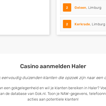
2
Geleen
, Limburg
2
Kerkrade
, Limburg
Casino aanmelden Haler
k eenvoudig duizenden klanten die opzoek zijn naar een c
n een gokgelegenheid en wil je klanten bereiken in Haler? Voe
an de database van Gok.nl. Toon je NAW-gegevens, telefoon
acties aan potentiele klanten!