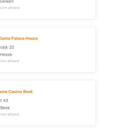
Geleen
2 km afstand
Game Palace Heeze
dijk 20
Heeze
1 km afstand
ame Casino Beek
at 43
Beek
4 km afstand