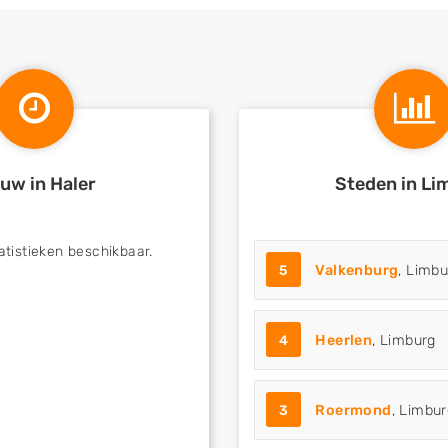
uw in Haler
Steden in Li
tistieken beschikbaar.
5
Valkenburg
, Limbu
4
Heerlen
, Limburg
3
Roermond
, Limbu