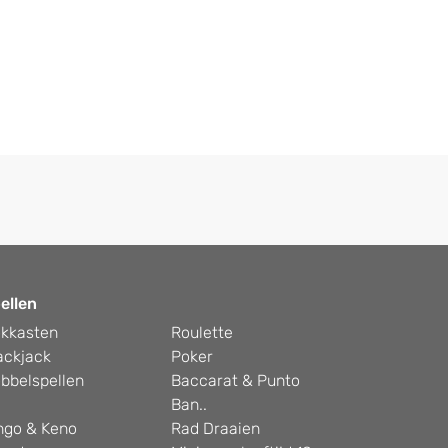
ellen
kkasten
Roulette
ackjack
Poker
bbelspellen
Baccarat & Punto
Ban..
ngo & Keno
Rad Draaien