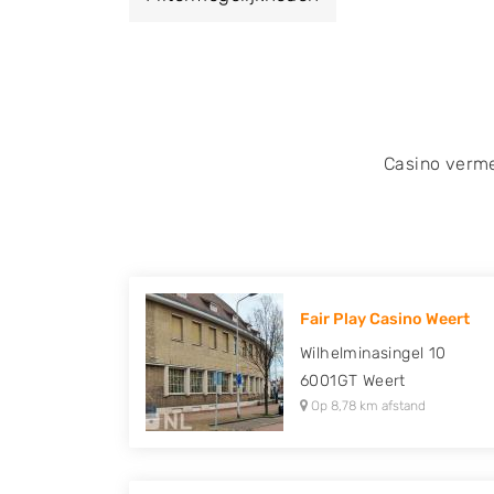
Casino verm
Fair Play Casino Weert
Wilhelminasingel 10
6001GT
Weert
Op 8,78 km afstand