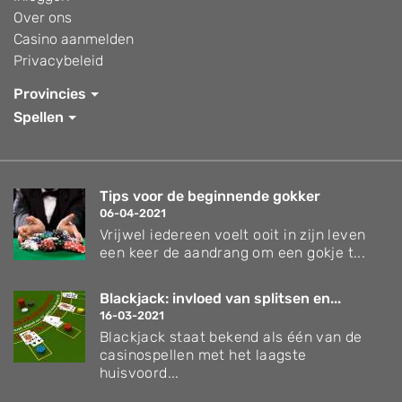
Over ons
Casino aanmelden
Privacybeleid
Provincies
Spellen
Tips voor de beginnende gokker
06-04-2021
Vrijwel iedereen voelt ooit in zijn leven
een keer de aandrang om een gokje t...
Blackjack: invloed van splitsen en...
16-03-2021
Blackjack staat bekend als één van de
casinospellen met het laagste
huisvoord...