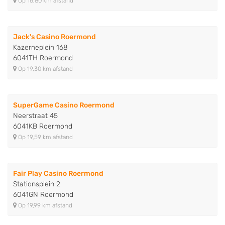
Op 16,80 km afstand
Jack's Casino Roermond
Kazerneplein 168
6041TH Roermond
Op 19,30 km afstand
SuperGame Casino Roermond
Neerstraat 45
6041KB Roermond
Op 19,59 km afstand
Fair Play Casino Roermond
Stationsplein 2
6041GN Roermond
Op 19,99 km afstand