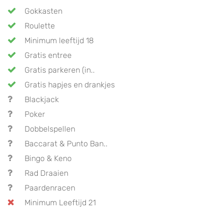
Gokkasten
Roulette
Minimum leeftijd 18
Gratis entree
Gratis parkeren (in..
Gratis hapjes en drankjes
Blackjack
Poker
Dobbelspellen
Baccarat & Punto Ban..
Bingo & Keno
Rad Draaien
Paardenracen
Minimum Leeftijd 21