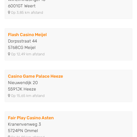
6001GT Weert
Op 3,85 km afstand
Flash Casino Meijel
Dorpsstraat 44
5768CG Meijel
Op 12,49 km afstand
Casino Game Palace Heeze
Nieuwendijk 20
5591JK Heeze
Op 15,65 km afstand
Fair Play Casino Asten
Kranenvenweg 3
5724PN Ommel