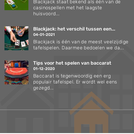
Blackjack staat bekend als één van de
casinospellen met het laagste
huisvoord...
Blackjack: het verschil tussen een...
04-01-2021
Blackjack is één van de meest veelzijdige
tafelspelen. Daarmee bedoelen we da...
Tips voor het spelen van baccarat
01-12-2020
Baccarat is tegenwoordig een erg
populair tafelspel. Er wordt wel eens
gezegd...