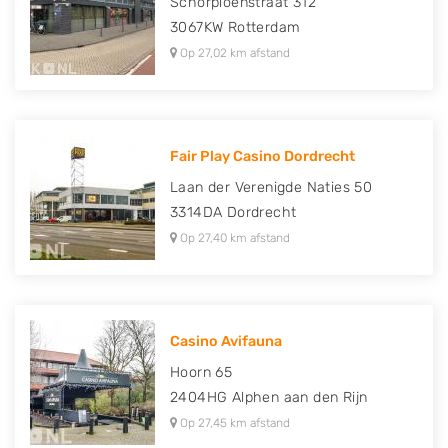
Schorpioenstraat 312
3067KW
Rotterdam
Op 27,02 km afstand
Fair Play Casino Dordrecht
Laan der Verenigde Naties 50
3314DA
Dordrecht
Op 27,40 km afstand
Casino Avifauna
Hoorn 65
2404HG
Alphen aan den Rijn
Op 27,45 km afstand