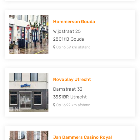
Hommerson Gouda
Wijdstraat 25
2801KB
Gouda
Op 16,59 km afstand
Novoplay Utrecht
Damstraat 33
3531BR
Utrecht
Op 16,92 km afstand
Jan Dammers Casino Royal