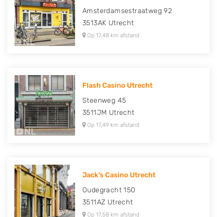
Amsterdamsestraatweg 92
3513AK
Utrecht
Op 17,48 km afstand
Flash Casino Utrecht
Steenweg 45
3511JM
Utrecht
Op 17,49 km afstand
Jack's Casino Utrecht
Oudegracht 150
3511AZ
Utrecht
Op 17,58 km afstand