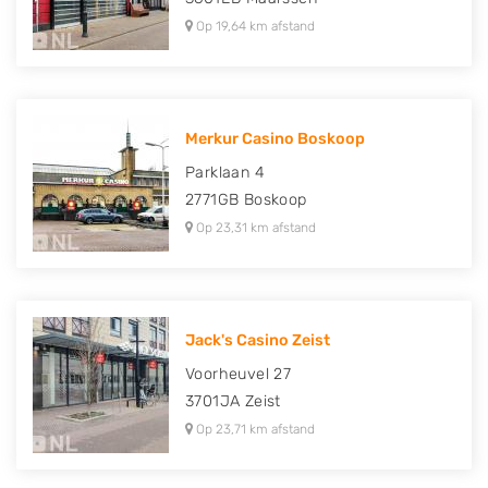
Op 19,64 km afstand
Merkur Casino Boskoop
Parklaan 4
2771GB
Boskoop
Op 23,31 km afstand
Jack's Casino Zeist
Voorheuvel 27
3701JA
Zeist
Op 23,71 km afstand