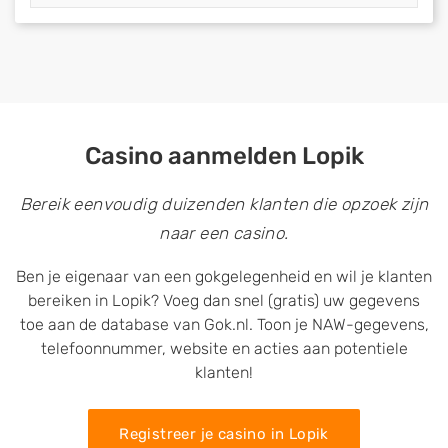
Casino aanmelden Lopik
Bereik eenvoudig duizenden klanten die opzoek zijn
naar een casino.
Ben je eigenaar van een gokgelegenheid en wil je klanten
bereiken in Lopik? Voeg dan snel (gratis) uw gegevens
toe aan de database van Gok.nl. Toon je NAW-gegevens,
telefoonnummer, website en acties aan potentiele
klanten!
Registreer je casino in Lopik